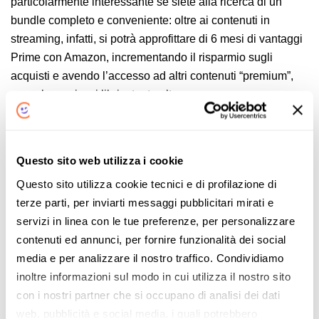
particolarmente interessante se siete alla ricerca di un
bundle completo e conveniente: oltre ai contenuti in
streaming, infatti, si potrà approfittare di 6 mesi di vantaggi
Prime con Amazon, incrementando il risparmio sugli
acquisti e avendo l’accesso ad altri contenuti “premium”,
come la musica, i libri e tanto altro.
Ricordiamo, inoltre, che i 6 mesi di Amazon Prime in
omaggio
saranno validi anche per coloro che hanno già
attivo un abbonamento mensile o annuale Prime
: in
Questo sito web utilizza i cookie
questi casi i piani attivi verranno “congelati”
Questo sito utilizza cookie tecnici e di profilazione di
temporaneamente, per permettere agli utenti di godere dei
terze parti, per inviarti messaggi pubblicitari mirati e
mesi gratuiti previsti dalla promozione.
servizi in linea con le tue preferenze, per personalizzare
contenuti ed annunci, per fornire funzionalità dei social
«
Offerte Internet con
Offerte Internet Partita IVA
Partita IVA di agosto 2023
di settembre 2023
»
media e per analizzare il nostro traffico. Condividiamo
inoltre informazioni sul modo in cui utilizza il nostro sito
con i nostri partner che si occupano di analisi dei dati
Articoli Correlati
web, pubblicità e social media, i quali potrebbero