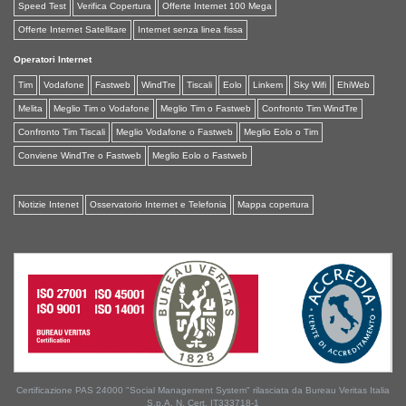
Speed Test
Verifica Copertura
Offerte Internet 100 Mega
Offerte Internet Satellitare
Internet senza linea fissa
Operatori Internet
Tim
Vodafone
Fastweb
WindTre
Tiscali
Eolo
Linkem
Sky Wifi
EhiWeb
Melita
Meglio Tim o Vodafone
Meglio Tim o Fastweb
Confronto Tim WindTre
Confronto Tim Tiscali
Meglio Vodafone o Fastweb
Meglio Eolo o Tim
Conviene WindTre o Fastweb
Meglio Eolo o Fastweb
Notizie Intenet
Osservatorio Internet e Telefonia
Mappa copertura
Certificazione PAS 24000 "Social Management System" rilasciata da Bureau Veritas Italia
S.p.A. N. Cert. IT333718-1