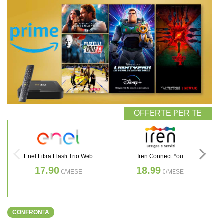
Enel Fibra Flash Trio Web
Iren Connect You
17.90
18.99
€/MESE
€/MESE
CONFRONTA