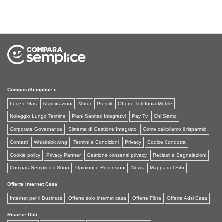
ComparaSemplice.it
Luce e Gas
Assicurazioni
Mutui
Prestiti
Offerte Telefonia Mobile
Noleggio Lungo Termine
Piani Sanitari Integrativi
Pay Tv
Chi Siamo
Corporate Governance
Sistema di Gestione Integrato
Come calcoliamo il risparmio
Contatti
Whistleblowing
Termini e Condizioni
Privacy
Codice Condotta
Cookie policy
Privacy Partner
Gestione consensi privacy
Reclami e Segnalazioni
ComparaSemplice.it Shop
Opinioni e Recensioni
News
Mappa del Sito
Offerte Internet Casa
Internet per il Business
Offerte solo internet casa
Offerte Fibra
Offerte Adsl Casa
Risorse Utili