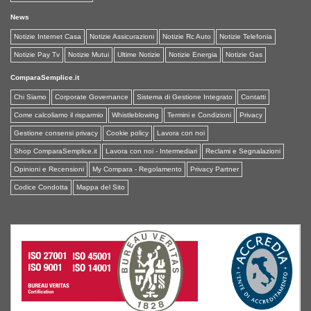
News
Notizie Internet Casa
Notizie Assicurazioni
Notizie Rc Auto
Notizie Telefonia
Notizie Pay Tv
Notizie Mutui
Ultime Notizie
Notizie Energia
Notizie Gas
ComparaSemplice.it
Chi Siamo
Corporate Governance
Sistema di Gestione Integrato
Contatti
Come calcoliamo il risparmio
Whistleblowing
Termini e Condizioni
Privacy
Gestione consensi privacy
Cookie policy
Lavora con noi
Shop ComparaSemplice.it
Lavora con noi - Intermediari
Reclami e Segnalazioni
Opinioni e Recensioni
My Compara - Regolamento
Privacy Partner
Codice Condotta
Mappa del Sito