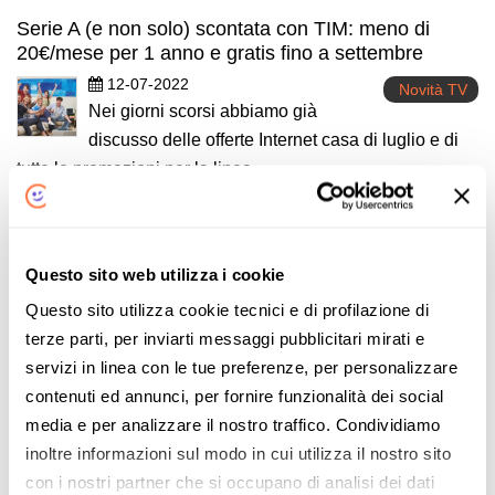
Serie A (e non solo) scontata con TIM: meno di
20€/mese per 1 anno e gratis fino a settembre
12-07-2022
Novità TV
Nei giorni scorsi abbiamo già
discusso delle offerte Internet casa di luglio e di
tutte le promozioni per la linea…
Continua
Questo sito web utilizza i cookie
Questo sito utilizza cookie tecnici e di profilazione di
1
2
3
4
5
17
terze parti, per inviarti messaggi pubblicitari mirati e
servizi in linea con le tue preferenze, per personalizzare
contenuti ed annunci, per fornire funzionalità dei social
media e per analizzare il nostro traffico. Condividiamo
Abbonamenti Pay Tv
inoltre informazioni sul modo in cui utilizza il nostro sito
Scopri i pacchetti Pay Tv e gli abbonamenti più
con i nostri partner che si occupano di analisi dei dati