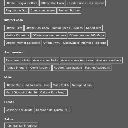
Offerte Energia Elettrica
Offerte Gas Casa
Offerte Luce e Gas Imprese
Faq Luce e Gas
Come compariamo
Fornitori Partner
Internet Casa
Offerte Fibra
Offerte Adsl Casa
Internet per il Business
Speed Test
Verifica Copertura
Offerte solo internet casa
Offerte Internet 100 Mega
Offerte Internet Satellitare
Offerte FWA
Osservatorio Internet e Telefonia
Assicurazioni
Assicurazioni Auto
Assicurazioni Moto
Assicurazione Autocarro
Assicurazioni Casa
Polizza Infortuni
Come funziona
Reclami Assicurazioni
Partner Assicurativi
Mutui
Offerte Mutui
Mutui Prima Casa
Mutui 100%
Surroga Mutuo
Mutui Giovani Under 36
Calcolo Rata Mutuo
Prestiti
Cessione del Quinto
Cessione del Quinto INPS
Salute
Piani Sanitari Integrativi