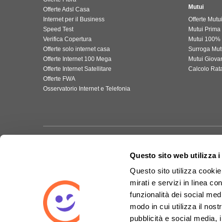
Mutui
Offerte Adsl Casa
Internet per il Business
Offerte Mutu
Speed Test
Mutui Prima
Verifica Copertura
Mutui 100%
Offerte solo internet casa
Surroga Mu
Offerte Internet 100 Mega
Mutui Giova
Offerte Internet Satellitare
Calcolo Rat
Offerte FWA
Osservatorio Internet e Telefonia
Questo sito web utilizza i
Questo sito utilizza cookie 
mirati e servizi in linea c
funzionalità dei social med
Certificazi
Innova Semplice S.p.A., sede legale Corso della Vittoria, 31/A - 28100 N
modo in cui utilizza il nost
gestire i propri consensi al trattamento dei dati ed esercitare il proprio diri
pubblicità e social media, 
innovasemplice@legalmail.it