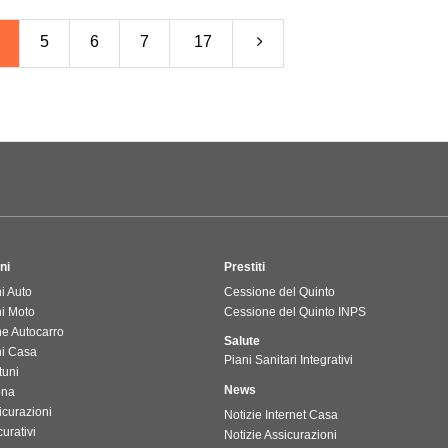
5
6
7
17
ni
Prestiti
i Auto
Cessione del Quinto
ni Moto
Cessione del Quinto INPS
ne Autocarro
Salute
ni Casa
Piani Sanitari Integrativi
tuni
News
ona
icurazioni
Notizie Internet Casa
urativi
Notizie Assicurazioni