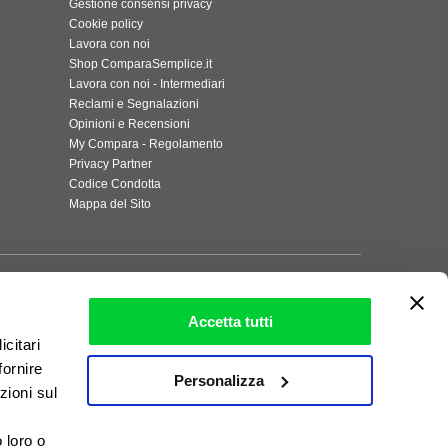
Gestione consensi privacy
Cookie policy
Lavora con noi
Shop ComparaSemplice.it
Lavora con noi - Intermediari
Reclami e Segnalazioni
Opinioni e Recensioni
My Compara - Regolamento
Privacy Partner
Codice Condotta
Mappa del Sito
Accetta tutti
icitari
fornire
Personalizza
zioni sul
. IT333718-1
ini e Condizioni di servizio
e le
informazioni sulla Privacy
. È possibile
,
ntenuti e grafica. Email: info@innovasemplice.it; PEC:
 loro o