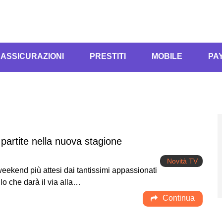
ASSICURAZIONI
PRESTITI
MOBILE
PA
partite nella nuova stagione
Novità TV
weekend più attesi dai tantissimi appassionati
ello che darà il via alla…
Continua