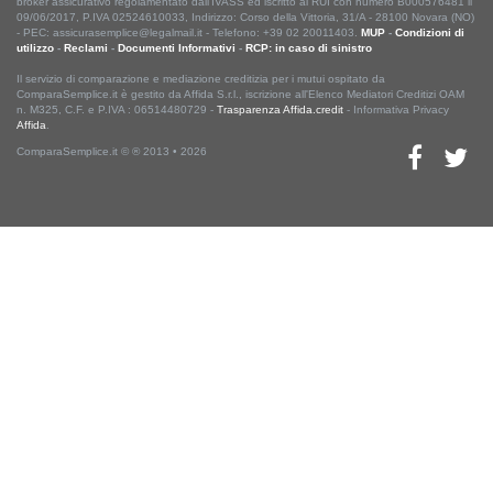
broker assicurativo regolamentato dall'IVASS ed iscritto al RUI con numero B000576481 il
09/06/2017, P.IVA 02524610033, Indirizzo: Corso della Vittoria, 31/A - 28100 Novara (NO)
- PEC: assicurasemplice@legalmail.it - Telefono: +39 02 20011403.
MUP
-
Condizioni di
utilizzo
-
Reclami
-
Documenti Informativi
-
RCP: in caso di sinistro
Il servizio di comparazione e mediazione creditizia per i mutui ospitato da
ComparaSemplice.it è gestito da Affida S.r.l., iscrizione all'Elenco Mediatori Creditizi OAM
n. M325, C.F. e P.IVA : 06514480729 -
Trasparenza Affida.credit
- Informativa Privacy
Affida
.
ComparaSemplice.it © ® 2013 • 2026