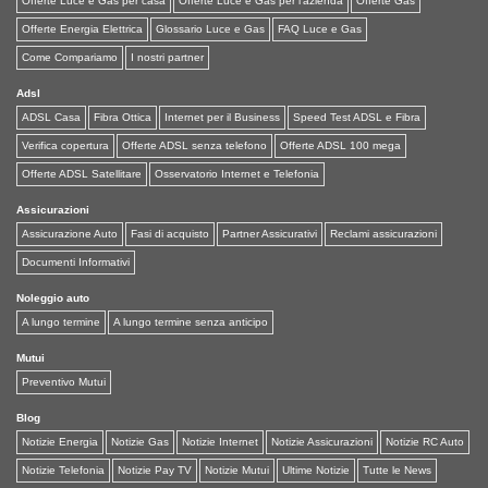
Offerte Luce e Gas per casa
Offerte Luce e Gas per l'azienda
Offerte Gas
Offerte Energia Elettrica
Glossario Luce e Gas
FAQ Luce e Gas
Come Compariamo
I nostri partner
Adsl
ADSL Casa
Fibra Ottica
Internet per il Business
Speed Test ADSL e Fibra
Verifica copertura
Offerte ADSL senza telefono
Offerte ADSL 100 mega
Offerte ADSL Satellitare
Osservatorio Internet e Telefonia
Assicurazioni
Assicurazione Auto
Fasi di acquisto
Partner Assicurativi
Reclami assicurazioni
Documenti Informativi
Noleggio auto
A lungo termine
A lungo termine senza anticipo
Mutui
Preventivo Mutui
Blog
Notizie Energia
Notizie Gas
Notizie Internet
Notizie Assicurazioni
Notizie RC Auto
Notizie Telefonia
Notizie Pay TV
Notizie Mutui
Ultime Notizie
Tutte le News