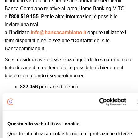
Il numero verde che risponde alle domande dei clienti
Banca Cambiano relative all'area Home Banking MITO
è
l’800 519 155
. Per le altre informazioni è possibile
inviare una mail
all’indirizzo
info@bancacambiano.it
oppure utilizzare il
form disponibile nella sezione “
Contatti
” del sito
Bancacambiano.it.
Se si desidera avere assistenza riguardo lo smarrimento o
furto di carte di credito\debito, è possibile richiederne il
blocco contattando i seguenti numeri:
822.056
per carte di debito
15.16.16
per carte di credito
Area Clienti Banca Cambiano
Questo sito web utilizza i cookie
Per accedere all'area clienti di BancaCambiano è
Questo sito utilizza cookie tecnici e di profilazione di terze
sufficiente entrare sul sito web
www.bancacambiano.it
e