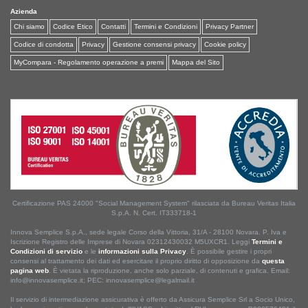
Azienda
Chi siamo
Codice Etico
Contatti
Termini e Condizioni
Privacy Partner
Codice di condotta
Privacy
Gestione consensi privacy
Cookie policy
MyCompara - Regolamento operazione a premi
Mappa del Sito
Certificazione PAS 24000 "Social Management System" rilasciata da Bureau Veritas Italia
S.p.A. N. Cert. IT333718-1
Innova Semplice S.p.A., sede legale Corso della Vittoria, 31/A - 28100 Novara. P. Iva e
Iscrizione Registro delle Imprese di Novara 02312430032 M5UXCR1. Leggi
Termini e
Condizioni di servizio
e le
informazioni sulla Privacy
. È possibile gestire i propri
consensi al trattamento dei dati ed esercitare il proprio diritto di opposizione da
questa
pagina web
. È vietata la riproduzione, anche solo parziale, di contenuti e grafica. Email:
info@innovasemplice.it; PEC: innovasemplice@legalmail.it
Il servizio di intermediazione assicurativa è offerto da Assicura Semplice Srl a Socio Unico,