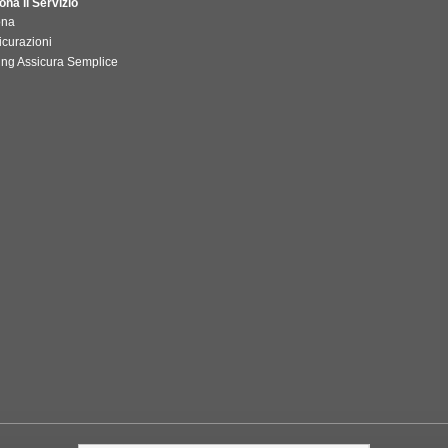
na il Servizio
ona
icurazioni
ing Assicura Semplice