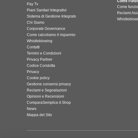
Come Funzio
Pay Tv
Come funzi
Piani Sanitari Integrativi
Reclami Ass
Sistema di Gestione Integrato
Whistleblow
Chi Siamo
Corporate Governance
Come calcoliamo il risparmio
Whistleblowing
Contatti
Termini e Condizioni
Privacy Partner
Codice Condotta
Privacy
Cookie policy
Gestione consensi privacy
Reclami e Segnalazioni
Opinioni e Recensioni
ComparaSemplice.it Shop
News
Mappa del Sito