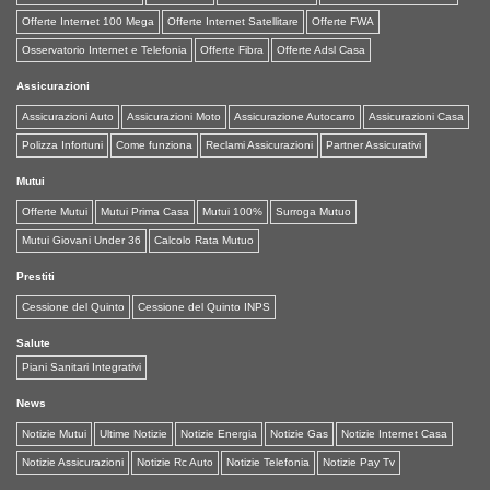
Affida Novara
Offerte Internet 100 Mega
Offerte Internet Satellitare
Offerte FWA
Via XX Settembre, 43, 28100 Novara (NO)
Osservatorio Internet e Telefonia
Offerte Fibra
Offerte Adsl Casa
0321 031810
Assicurazioni
Lun-Ven 9:30-13:30; 14:30-18:30
VAI ALLO STORE
Assicurazioni Auto
Assicurazioni Moto
Assicurazione Autocarro
Assicurazioni Casa
Polizza Infortuni
Come funziona
Reclami Assicurazioni
Partner Assicurativi
Mutui
Affida Rozzano
Offerte Mutui
Mutui Prima Casa
Mutui 100%
Surroga Mutuo
Via Roma 31/D, 20089 Rozzano (MI)
02 49635926
Mutui Giovani Under 36
Calcolo Rata Mutuo
shop.rozzano@affida.credit
Prestiti
Lun-Ven 9:00-19:00; Sab 9:00-13:00
Cessione del Quinto
Cessione del Quinto INPS
VAI ALLO STORE
Salute
Piani Sanitari Integrativi
Assicura Semplice Chieti
News
Viale Abruzzo, 177, 66100 Chieti (CH)
Notizie Mutui
Ultime Notizie
Notizie Energia
Notizie Gas
Notizie Internet Casa
376 1765563
Notizie Assicurazioni
Notizie Rc Auto
Notizie Telefonia
Notizie Pay Tv
chieti@assicurasemplice.it