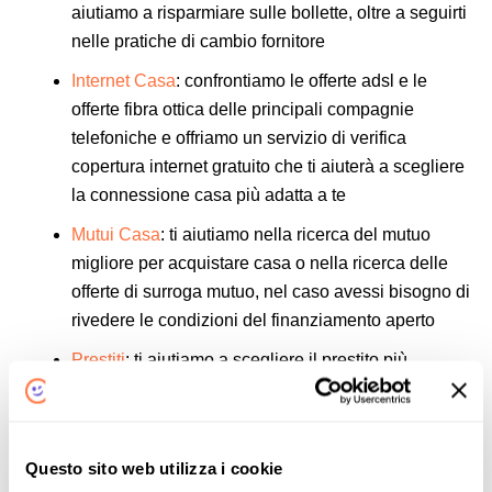
aiutiamo a risparmiare sulle bollette, oltre a seguirti
nelle pratiche di cambio fornitore
Lun-Ven 9:00-13:00; 15:30-19:30
VAI ALLO STORE
Internet Casa
: confrontiamo le offerte adsl e le
offerte fibra ottica delle principali compagnie
Affida Compara Assicura Semplice Lecco
telefoniche e offriamo un servizio di verifica
Viale Montegrappa, 8 A/B, 23900 Lecco (LC)
copertura internet gratuito che ti aiuterà a scegliere
334 3723775, 347 1705454
la connessione casa più adatta a te
Lun-Ven 8:30-12:30; 13:30-18:30; Sab su
Appuntamento
Mutui Casa
: ti aiutiamo nella ricerca del mutuo
VAI ALLO STORE
migliore per acquistare casa o nella ricerca delle
offerte di surroga mutuo, nel caso avessi bisogno di
Affida Compara Assicura Semplice
rivedere le condizioni del finanziamento aperto
Treviglio
Prestiti
: ti aiutiamo a scegliere il prestito più
Piazza Mentana, 4, 24047 Treviglio (BG)
347 4790400
vantaggioso per te, grazie alla comparazione delle
offerte delle principali banche e finanziarie italiane.
Lun-Ven 9:00-13:00; 14:00-18:00
VAI ALLO STORE
Questo sito web utilizza i cookie
Perché scegliere un Comparasemplice.it