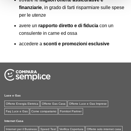
Lun-Ven 9:00-18:30
VAI ALLO STORE
finanziarie
, in grado di farti risparmiare sulle spese
per le utenze
avere un
rapporto diretto e di fiducia
con un
Affida Massafra
consulente in carne ed ossa
Corso Regina Margherita 14, 74016 Massafra
(TA)
accedere a
sconti e promozioni esclusive
392 6860811
pamela.marchione@affida.credit
Lun-Ven 9:30-12:30; 17:00-19:30
VAI ALLO STORE
Affida Milano
Via Giovanni Bottesini., 7, 20131, Milano (MI)
Luce e Gas
3913218068
Offerte Energia Elettrica
Offerte Gas Casa
Offerte Luce e Gas Imprese
Lun-Ven 9:00-12:30; 13:30-19:30; Sab su
Faq Luce e Gas
Come compariamo
Fornitori Partner
Appuntamento
VAI ALLO STORE
Internet Casa
Internet per il Business
Speed Test
Verifica Copertura
Offerte solo internet casa