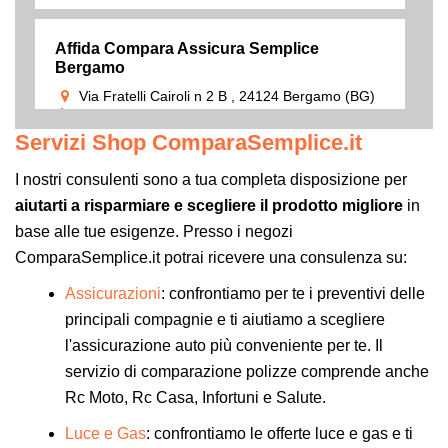
Affida Compara Assicura Semplice
Bergamo
Via Fratelli Cairoli n 2 B , 24124 Bergamo (BG)
366 2332643
Servizi Shop ComparaSemplice.it
Lun-Ven 9:30-12:30; 15.00-19.00
VAI ALLO STORE
I nostri consulenti sono a tua completa disposizione per
aiutarti a risparmiare e scegliere il prodotto migliore
in
Affida Compara Assicura Semplice Cagliari
base alle tue esigenze. Presso i negozi
Via Dante, 67, 09123 Cagliari (CA)
ComparaSemplice.it potrai ricevere una consulenza su:
375 8254550
Assicurazioni
: confrontiamo per te i preventivi delle
Lun-Ven 9:00-13:00; 16:00-20:00
VAI ALLO STORE
principali compagnie e ti aiutiamo a scegliere
l'assicurazione auto più conveniente per te. Il
servizio di comparazione polizze comprende anche
Affida Compara Assicura Semplice Cascina
Rc Moto, Rc Casa, Infortuni e Salute.
Via ToscoRomagnola, 1964, 56021 Navacchio
(Cascina) PI
Luce e Gas
: confrontiamo le offerte luce e gas e ti
335 7894059