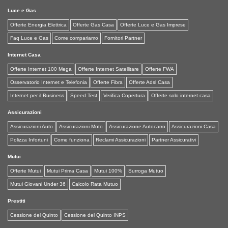
Luce e Gas
Offerte Energia Elettrica
Offerte Gas Casa
Offerte Luce e Gas Imprese
Faq Luce e Gas
Come compariamo
Fornitori Partner
Internet Casa
Offerte Internet 100 Mega
Offerte Internet Satellitare
Offerte FWA
Osservatorio Internet e Telefonia
Offerte Fibra
Offerte Adsl Casa
Internet per il Business
Speed Test
Verifica Copertura
Offerte solo internet casa
Assicurazioni
Assicurazioni Auto
Assicurazioni Moto
Assicurazione Autocarro
Assicurazioni Casa
Polizza Infortuni
Come funziona
Reclami Assicurazioni
Partner Assicurativi
Mutui
Offerte Mutui
Mutui Prima Casa
Mutui 100%
Surroga Mutuo
Mutui Giovani Under 36
Calcolo Rata Mutuo
Prestiti
Cessione del Quinto
Cessione del Quinto INPS