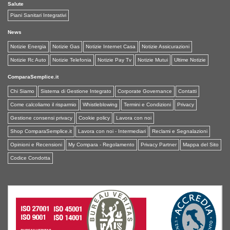
Salute
Piani Sanitari Integrativi
News
Notizie Energia
Notizie Gas
Notizie Internet Casa
Notizie Assicurazioni
Notizie Rc Auto
Notizie Telefonia
Notizie Pay Tv
Notizie Mutui
Ultime Notizie
ComparaSemplice.it
Chi Siamo
Sistema di Gestione Integrato
Corporate Governance
Contatti
Come calcoliamo il risparmio
Whistleblowing
Termini e Condizioni
Privacy
Gestione consensi privacy
Cookie policy
Lavora con noi
Shop ComparaSemplice.it
Lavora con noi - Intermediari
Reclami e Segnalazioni
Opinioni e Recensioni
My Compara - Regolamento
Privacy Partner
Mappa del Sito
Codice Condotta