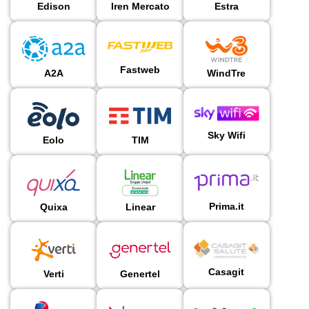
Edison
Iren Mercato
Estra
Fastweb
A2A
WindTre
Sky Wifi
Eolo
TIM
Prima.it
Quixa
Linear
Casagit
Verti
Genertel