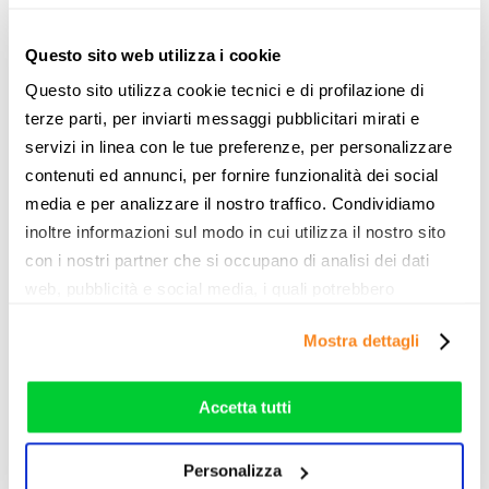
Via Igino Garbini, 84h, 01100 Viterbo VT
Questo sito web utilizza i cookie
Vai allo store >
Questo sito utilizza cookie tecnici e di profilazione di
terze parti, per inviarti messaggi pubblicitari mirati e
servizi in linea con le tue preferenze, per personalizzare
contenuti ed annunci, per fornire funzionalità dei social
media e per analizzare il nostro traffico. Condividiamo
inoltre informazioni sul modo in cui utilizza il nostro sito
con i nostri partner che si occupano di analisi dei dati
web, pubblicità e social media, i quali potrebbero
combinarle con altre informazioni che ha fornito loro o
Mostra dettagli
che hanno raccolto dal suo utilizzo dei loro servizi. Vedi
la nostra
cookie policy
. Puoi liberamente prestare,
La tua opinione è importante per
rifiutare o personalizzare il tuo consenso: cliccando sul
Accetta tutti
noi
tasto "Accetta tutti”, selezionando le diverse categorie di
cookies o installando solo i cookie strettamente
Leggi le nostre recensioni e aiuta gli altri utenti
Personalizza
necessari.