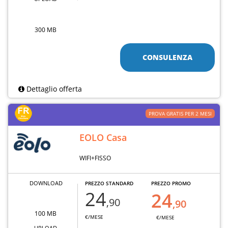
300 MB
CONSULENZA
Dettaglio offerta
PROVA GRATIS PER 2 MESI
EOLO Casa
WIFI+FISSO
DOWNLOAD
PREZZO STANDARD
PREZZO PROMO
24
24
,90
,90
100 MB
€/MESE
€/MESE
UPLOAD