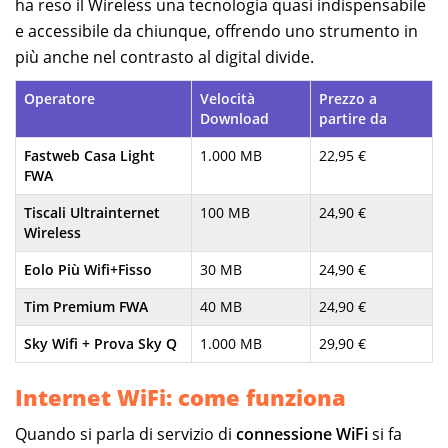
ha reso il Wireless una tecnologia quasi indispensabile
e accessibile da chiunque, offrendo uno strumento in
più anche nel contrasto al digital divide.
Operatore
Velocità
Prezzo a
Download
partire da
Fastweb Casa Light
1.000 MB
22,95 €
FWA
Tiscali Ultrainternet
100 MB
24,90 €
Wireless
Eolo Più Wifi+Fisso
30 MB
24,90 €
Tim Premium FWA
40 MB
24,90 €
Sky Wifi + Prova Sky Q
1.000 MB
29,90 €
Internet WiFi: come funziona
Quando si parla di servizio di
connessione WiFi
si fa