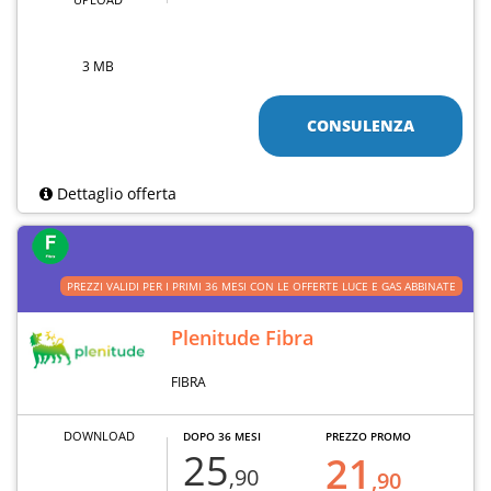
3 MB
CONSULENZA
Dettaglio offerta
PREZZI VALIDI PER I PRIMI 36 MESI CON LE OFFERTE LUCE E GAS ABBINATE
Plenitude Fibra
FIBRA
DOWNLOAD
DOPO 36 MESI
PREZZO PROMO
25
21
,90
,90