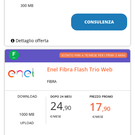
300 MB
CONSULENZA
Dettaglio offerta
SCONTO PARI A 7€/MESE PER I PRIMI 3 ANNI
Enel Fibra Flash Trio Web
FIBRA
DOWNLOAD
DOPO 24 MESI
PREZZO PROMO
24
17
,90
,90
1000 MB
€/MESE
€/MESE
UPLOAD