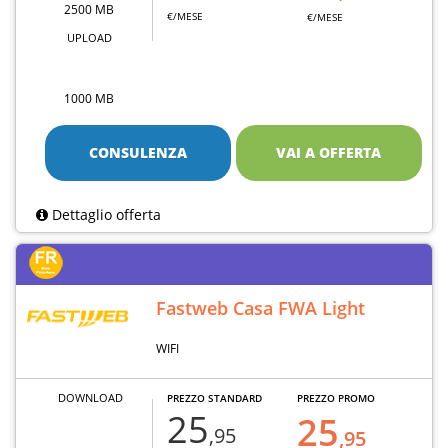
2500 MB
€/MESE
€/MESE
UPLOAD
1000 MB
CONSULENZA
VAI A OFFERTA
Dettaglio offerta
Fastweb Casa FWA Light
WIFI
DOWNLOAD
PREZZO STANDARD
PREZZO PROMO
25
25
,95
,95