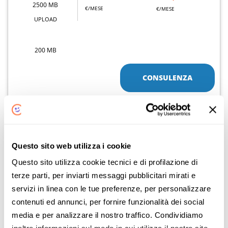
2500 MB
€/MESE
€/MESE
UPLOAD
200 MB
CONSULENZA
Dettaglio offerta
ATTIVAZIONE 0€ ANZICHÉ 49€
Questo sito web utilizza i cookie
Sky Wifi
Questo sito utilizza cookie tecnici e di profilazione di
terze parti, per inviarti messaggi pubblicitari mirati e
FIBRA
servizi in linea con le tue preferenze, per personalizzare
contenuti ed annunci, per fornire funzionalità dei social
DOWNLOAD
DOPO 12 MESI
PREZZO PROMO
29
22
media e per analizzare il nostro traffico. Condividiamo
,90
,90