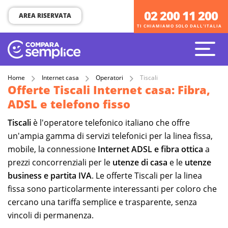
02 200 11 200
02 200 11 200
AREA RISERVATA
TI CHIAMIAMO SOLO DALL'ITALIA
TI CHIAMIAMO SOLO DALL'ITALIA
Home
Internet casa
Operatori
Tiscali
Offerte Tiscali Internet casa: Fibra,
ADSL e telefono fisso
Tiscali
è l'operatore telefonico italiano che offre
un'ampia gamma di servizi telefonici per la linea fissa,
mobile, la connessione
Internet ADSL e fibra ottica
a
prezzi concorrenziali per le
utenze di casa
e le
utenze
business e partita IVA
. Le offerte Tiscali per la linea
fissa sono particolarmente interessanti per coloro che
cercano una tariffa semplice e trasparente, senza
vincoli di permanenza.