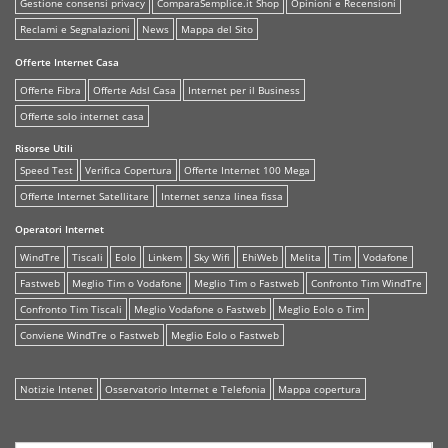
Gestione consensi privacy
ComparaSemplice.it Shop
Opinioni e Recensioni
Reclami e Segnalazioni
News
Mappa del Sito
Offerte Internet Casa
Offerte Fibra
Offerte Adsl Casa
Internet per il Business
Offerte solo internet casa
Risorse Utili
Speed Test
Verifica Copertura
Offerte Internet 100 Mega
Offerte Internet Satellitare
Internet senza linea fissa
Operatori Internet
WindTre
Tiscali
Eolo
Linkem
Sky Wifi
EhiWeb
Melita
Tim
Vodafone
Fastweb
Meglio Tim o Vodafone
Meglio Tim o Fastweb
Confronto Tim WindTre
Confronto Tim Tiscali
Meglio Vodafone o Fastweb
Meglio Eolo o Tim
Conviene WindTre o Fastweb
Meglio Eolo o Fastweb
Notizie Intenet
Osservatorio Internet e Telefonia
Mappa copertura