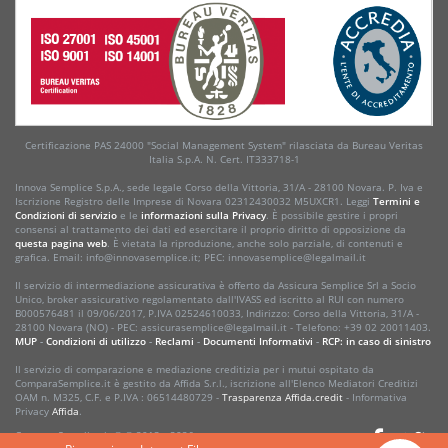
Certificazione PAS 24000 "Social Management System" rilasciata da Bureau Veritas
Italia S.p.A. N. Cert. IT333718-1
Innova Semplice S.p.A., sede legale Corso della Vittoria, 31/A - 28100 Novara. P. Iva e
Iscrizione Registro delle Imprese di Novara 02312430032 M5UXCR1. Leggi
Termini e
Condizioni di servizio
e le
informazioni sulla Privacy
. È possibile gestire i propri
consensi al trattamento dei dati ed esercitare il proprio diritto di opposizione da
questa pagina web
. È vietata la riproduzione, anche solo parziale, di contenuti e
grafica. Email: info@innovasemplice.it; PEC: innovasemplice@legalmail.it
Il servizio di intermediazione assicurativa è offerto da Assicura Semplice Srl a Socio
Unico, broker assicurativo regolamentato dall'IVASS ed iscritto al RUI con numero
B000576481 il 09/06/2017, P.IVA 02524610033, Indirizzo: Corso della Vittoria, 31/A -
28100 Novara (NO) - PEC: assicurasemplice@legalmail.it - Telefono: +39 02 20011403.
MUP
-
Condizioni di utilizzo
-
Reclami
-
Documenti Informativi
-
RCP: in caso di sinistro
Il servizio di comparazione e mediazione creditizia per i mutui ospitato da
ComparaSemplice.it è gestito da Affida S.r.l., iscrizione all'Elenco Mediatori Creditizi
OAM n. M325, C.F. e P.IVA : 06514480729 -
Trasparenza Affida.credit
- Informativa
Privacy
Affida
.
ComparaSemplice.it © ® 2013 • 2026