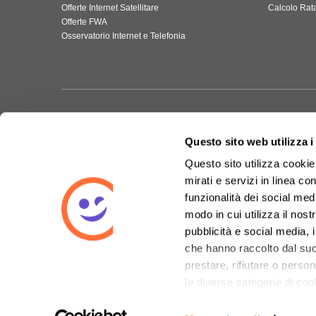
Offerte Internet Satellitare
Calcolo Rat
Offerte FWA
Osservatorio Internet e Telefonia
Questo sito web utilizza i
Questo sito utilizza cookie 
mirati e servizi in linea c
Certificazi
funzionalità dei social med
Innova Semplice S.p.A., sede legale Corso della Vittoria, 31/A - 28100 N
modo in cui utilizza il nost
gestire i propri consensi al trattamento dei dati ed esercitare il proprio diri
pubblicità e social media, 
innovasemplice@legalmail.it
che hanno raccolto dal suo 
Il servizio di intermediazione assicurativa è offerto da Assicura Semplice
Vittoria, 31/A - 28100 Novara (NO) - PEC: assicurasemplice@legalmail.it 
prestare, rifiutare o perso
Il servizio di comparazione e mediazione creditizia per i mutui ospitato da 
le diverse categorie di coo
Privacy
Affida
.