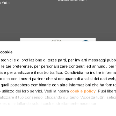
a Mutuo
 cookie
tecnici e di profilazione di terze parti, per inviarti messaggi pubbl
on le tue preferenze, per personalizzare contenuti ed annunci, per 
one PAS 24000 "Social Management System" rilasciata da Bureau Veritas Italia S.p.A. N. Cert
ia e per analizzare il nostro traffico. Condividiamo inoltre informa
ovara. P. Iva e Iscrizione Registro delle Imprese di Novara 02312430032 M5UXCR1. Leggi
Term
ro sito con i nostri partner che si occupano di analisi dei dati web
tto di opposizione da
questa pagina web
. È vietata la riproduzione, anche solo parziale, di co
i quali potrebbero combinarle con altre informazioni che ha fornito
utilizzo dei loro servizi. Vedi la nostra
cookie policy
. Puoi libe
 Srl a Socio Unico, broker assicurativo regolamentato dall'IVASS ed iscritto al RUI con numero
- Telefono: +39 02 20011403.
MUP
-
Condizioni di utilizzo
-
Reclami
-
Documenti Informat
nalizzare il tuo consenso: cliccando sul tasto "Accetta tutti”, sel
ComparaSemplice.it è gestito da Affida S.r.l., iscrizione all'Elenco Mediatori Creditizi OAM n.
kies o installando solo i cookie strettamente necessari.