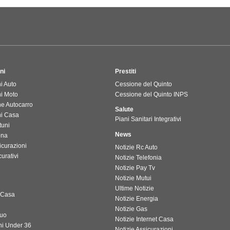
ni
Prestiti
i Auto
Cessione del Quinto
ni Moto
Cessione del Quinto INPS
ne Autocarro
Salute
ni Casa
Piani Sanitari Integrativi
tuni
News
ona
icurazioni
Notizie Rc Auto
urativi
Notizie Telefonia
Notizie Pay Tv
Notizie Mutui
i
Ultime Notizie
 Casa
Notizie Energia
Notizie Gas
tuo
Notizie Internet Casa
ni Under 36
Notizie Assicurazioni