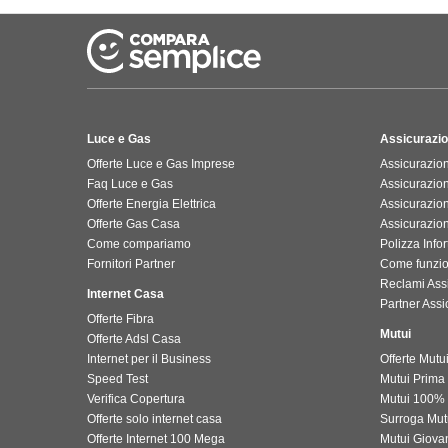
Luce e Gas
Assicurazio
Offerte Luce e Gas Imprese
Assicurazion
Faq Luce e Gas
Assicurazio
Offerte Energia Elettrica
Assicurazio
Offerte Gas Casa
Assicurazio
Come compariamo
Polizza Infor
Fornitori Partner
Come funzi
Reclami Ass
Internet Casa
Partner Assic
Offerte Fibra
Mutui
Offerte Adsl Casa
Internet per il Business
Offerte Mutu
Speed Test
Mutui Prima
Verifica Copertura
Mutui 100%
Offerte solo internet casa
Surroga Mu
Offerte Internet 100 Mega
Mutui Giova