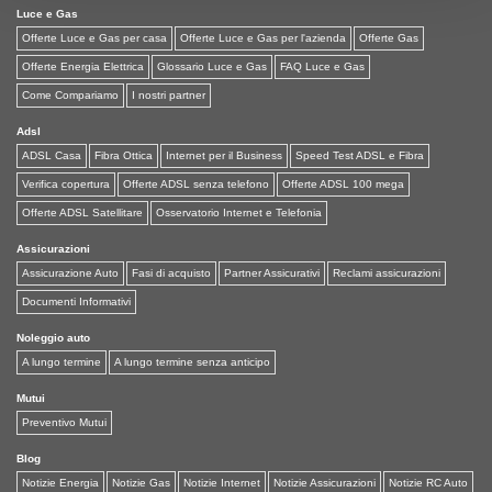
Luce e Gas
Offerte Luce e Gas per casa
Offerte Luce e Gas per l'azienda
Offerte Gas
Offerte Energia Elettrica
Glossario Luce e Gas
FAQ Luce e Gas
Come Compariamo
I nostri partner
Adsl
ADSL Casa
Fibra Ottica
Internet per il Business
Speed Test ADSL e Fibra
Verifica copertura
Offerte ADSL senza telefono
Offerte ADSL 100 mega
Offerte ADSL Satellitare
Osservatorio Internet e Telefonia
Assicurazioni
Assicurazione Auto
Fasi di acquisto
Partner Assicurativi
Reclami assicurazioni
Documenti Informativi
Noleggio auto
A lungo termine
A lungo termine senza anticipo
Mutui
Preventivo Mutui
Blog
Notizie Energia
Notizie Gas
Notizie Internet
Notizie Assicurazioni
Notizie RC Auto