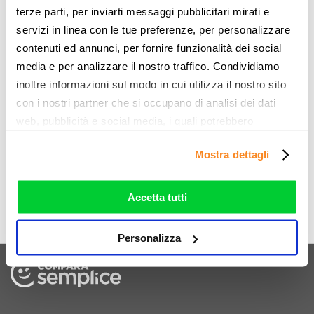
terze parti, per inviarti messaggi pubblicitari mirati e
servizi in linea con le tue preferenze, per personalizzare
contenuti ed annunci, per fornire funzionalità dei social
CESSIONE DEL QUINTO
media e per analizzare il nostro traffico. Condividiamo
Chiedi il tuo
inoltre informazioni sul modo in cui utilizza il nostro sito
preventivo
con i nostri partner che si occupano di analisi dei dati
web, pubblicità e social media, i quali potrebbero
combinarle con altre informazioni che ha fornito loro o
MUTUI RISTRUTTURAZIONE
Mostra dettagli
che hanno raccolto dal suo utilizzo dei loro servizi. Vedi
la nostra
cookie policy
. Puoi liberamente prestare,
Chiedi un preventivo
rifiutare o personalizzare il tuo consenso: cliccando sul
Accetta tutti
tasto "Accetta tutti”, selezionando le diverse categorie di
cookies o installando solo i cookie strettamente
Personalizza
necessari.