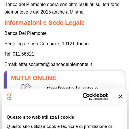
Banca del Piemonte opera con oltre 50 filiali sul territorio
piemontese e dal 2015 anche a Milano,
Informazioni e Sede Legale
Banca Del Piemonte
Sede legale: Via Cernaia 7, 10121 Torino
Tel: 011.56521
Email: affarisocietari@bancadelpiemonte.it
MUTUI ONLINE
Confronta le rate e
risparmia
Questo sito web utilizza i cookie
SURROGA MUTUO
Questo sito utilizza cookie tecnici e di profilazione di
Cambia il tuo mutuo