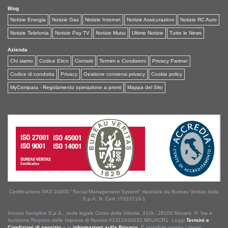
Blog
Notizie Energia
Notizie Gas
Notizie Internet
Notizie Assicurazioni
Notizie RC Auto
Notizie Telefonia
Notizie Pay TV
Notizie Mutui
Ultime Notizie
Tutte le News
Azienda
Chi siamo
Codice Etico
Contatti
Termini e Condizioni
Privacy Partner
Codice di condotta
Privacy
Gestione consensi privacy
Cookie policy
MyCompara - Regolamento operazione a premi
Mappa del Sito
Certificazione PAS 24000 "Social Management System" rilasciata da Bureau Veritas Italia
S.p.A. N. Cert. IT333718-1
Innova Semplice S.p.A., sede legale Corso della Vittoria, 31/A - 28100 Novara. P. Iva e
Iscrizione Registro delle Imprese di Novara 02312430032 M5UXCR1. Leggi
Termini e
Condizioni di servizio
e le
informazioni sulla Privacy
. È possibile gestire i propri