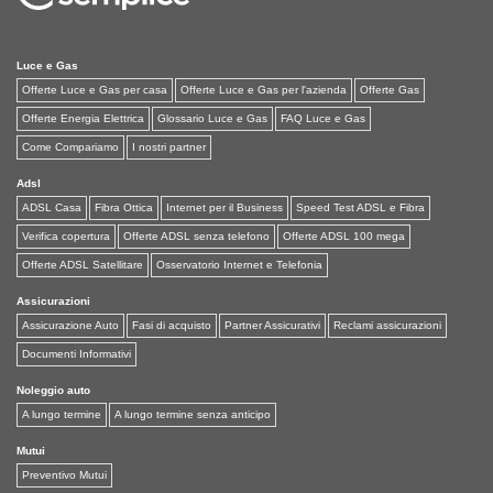
Luce e Gas
Offerte Luce e Gas per casa
Offerte Luce e Gas per l'azienda
Offerte Gas
Offerte Energia Elettrica
Glossario Luce e Gas
FAQ Luce e Gas
Come Compariamo
I nostri partner
Adsl
ADSL Casa
Fibra Ottica
Internet per il Business
Speed Test ADSL e Fibra
Verifica copertura
Offerte ADSL senza telefono
Offerte ADSL 100 mega
Offerte ADSL Satellitare
Osservatorio Internet e Telefonia
Assicurazioni
Assicurazione Auto
Fasi di acquisto
Partner Assicurativi
Reclami assicurazioni
Documenti Informativi
Noleggio auto
A lungo termine
A lungo termine senza anticipo
Mutui
Preventivo Mutui