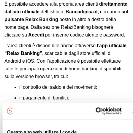
È possibile accedere alla propria area clienti
direttamente
dal sito ufficiale
dell’istituto,
Bancadipisa.it
, cliccando
sul
pulsante Relax Banking
posto in altro a destra della
home page. Dalla sezione RelaxBanking bisognerà
cliccare su
Accedi
per inserire codice utente e password.
L’area clienti è disponibile anche attraverso
l’app ufficiale
“Relax Banking”
, scaricabile dagli store ufficiali di
Android e iOS. Con l’applicazione è possibile effettuare
tutte le principali operazioni di home banking disponibili
sulla versione browser, tra cui:
il controllo del saldo e dei movimenti;
il pagamento di bonifici;
la gestione delle carte e dei titoli in proprio
possesso;
la gestione del conto.
Questo sito web utilizza i cookie