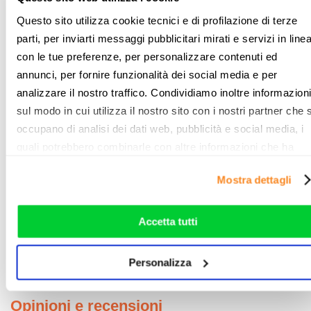
Questo sito utilizza cookie tecnici e di profilazione di terze
L’App Relax Banking, inoltre,
può essere utilizzata come
parti, per inviarti messaggi pubblicitari mirati e servizi in line
sistema di autorizzazione delle transazioni in
con le tue preferenze, per personalizzare contenuti ed
alternativa all’sms
ogni volta che si effettua un pagamento
annunci, per fornire funzionalità dei social media e per
online con la carta BCC.
analizzare il nostro traffico. Condividiamo inoltre informazioni
Informazioni e sede legale
sul modo in cui utilizza il nostro sito con i nostri partner che s
occupano di analisi dei dati web, pubblicità e social media, i
Banca di Pisa e Fornacette Credito Cooperativo
quali potrebbero combinarle con altre informazioni che ha
Via Tosco Romagnola, 93 - 56012 Fornacette (PI)
fornito loro o che hanno raccolto dal suo utilizzo dei loro
Mostra dettagli
tel: +39 0587 429111
servizi. Vedi la nostra
cookie policy
. Puoi liberamente
prestare, rifiutare o personalizzare il tuo consenso: cliccand
email:
bancadipisa@bancadipisa.it
sul tasto "Accetta tutti”, selezionando le diverse categorie di
Accetta tutti
Partita IVA 15240741007
cookies o installando solo i cookie strettamente necessari.
C.F: 00179660501
Personalizza
PEC:
bancadipisa@pec.bancadipisa.it
Opinioni e recensioni