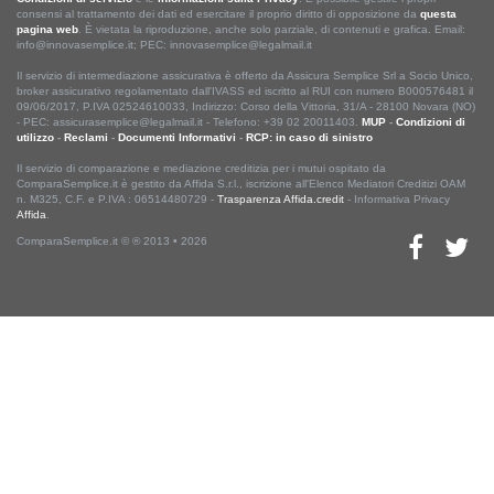
consensi al trattamento dei dati ed esercitare il proprio diritto di opposizione da
questa
pagina web
. È vietata la riproduzione, anche solo parziale, di contenuti e grafica. Email:
info@innovasemplice.it; PEC: innovasemplice@legalmail.it
Il servizio di intermediazione assicurativa è offerto da Assicura Semplice Srl a Socio Unico,
broker assicurativo regolamentato dall'IVASS ed iscritto al RUI con numero B000576481 il
09/06/2017, P.IVA 02524610033, Indirizzo: Corso della Vittoria, 31/A - 28100 Novara (NO)
- PEC: assicurasemplice@legalmail.it - Telefono: +39 02 20011403.
MUP
-
Condizioni di
utilizzo
-
Reclami
-
Documenti Informativi
-
RCP: in caso di sinistro
Il servizio di comparazione e mediazione creditizia per i mutui ospitato da
ComparaSemplice.it è gestito da Affida S.r.l., iscrizione all'Elenco Mediatori Creditizi OAM
n. M325, C.F. e P.IVA : 06514480729 -
Trasparenza Affida.credit
- Informativa Privacy
Affida
.
ComparaSemplice.it © ® 2013 • 2026