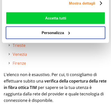
Bari
Mostra dettagli
che hanno raccolto dal suo utilizzo dei loro servizi. Vedi
Catania
la nostra
cookie policy
. Puoi liberamente prestare,
rifiutare o personalizzare il tuo consenso: cliccando sul
Roma
Accetta tutti
tasto "Accetta tutti”, selezionando le diverse categorie di
Bologna
cookies o installando solo i cookie strettamente
Personalizza
Reggio Emilia
necessari.
Trieste
Venezia
Firenze
L'elenco non è esaustivo. Per cui, ti consigliamo di
effettuare subito una
verifica della copertura della rete
in fibra ottica TIM
per sapere se la tua utenza è
raggiunta dalla rete del provider e quale tecnologia di
connessione è disponibile.