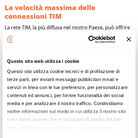
La velocità massima delle
connessioni TIM
La rete TIM, la più diffusa nel nostro Paese, può offrire
una velocità di connessione a Internet che raggiunge i
200 Mbps
(
FTTC
) e fino a
1 Gbps
(
FTTH
). Per l'accesso
alle performance più elevate può essere richiesto, da
parte del provider, un sovraprezzo rispetto all'offerta
Questo sito web utilizza i cookie
fibra base.
Questo sito utilizza cookie tecnici e di profilazione di
Attualmente, le velocità maggiori possono essere
terze parti, per inviarti messaggi pubblicitari mirati e
raggiunte dai clienti TIM per la linea fissa in 95 città
servizi in linea con le tue preferenze, per personalizzare
italiane, tra cui:
contenuti ed annunci, per fornire funzionalità dei social
media e per analizzare il nostro traffico. Condividiamo
Milano
inoltre informazioni sul modo in cui utilizza il nostro sito
Torino
con i nostri partner che si occupano di analisi dei dati
Perugia
web, pubblicità e social media, i quali potrebbero
combinarle con altre informazioni che ha fornito loro o