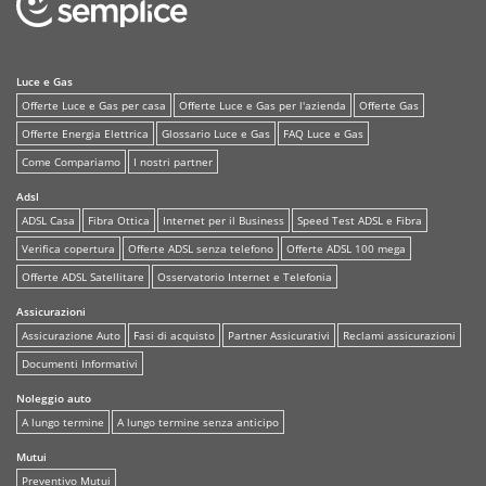
Luce e Gas
Offerte Luce e Gas per casa
Offerte Luce e Gas per l'azienda
Offerte Gas
Offerte Energia Elettrica
Glossario Luce e Gas
FAQ Luce e Gas
Come Compariamo
I nostri partner
Adsl
ADSL Casa
Fibra Ottica
Internet per il Business
Speed Test ADSL e Fibra
Verifica copertura
Offerte ADSL senza telefono
Offerte ADSL 100 mega
Offerte ADSL Satellitare
Osservatorio Internet e Telefonia
Assicurazioni
Assicurazione Auto
Fasi di acquisto
Partner Assicurativi
Reclami assicurazioni
Documenti Informativi
Noleggio auto
A lungo termine
A lungo termine senza anticipo
Mutui
Preventivo Mutui