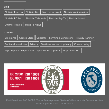
Blog
Notizie Energia
Notizie Gas
Notizie Internet
Notizie Assicurazioni
Notizie RC Auto
Notizie Telefonia
Notizie Pay TV
Notizie Mutui
Ultime Notizie
Tutte le News
Azienda
Chi siamo
Codice Etico
Contatti
Termini e Condizioni
Privacy Partner
Codice di condotta
Privacy
Gestione consensi privacy
Cookie policy
MyCompara - Regolamento operazione a premi
Mappa del Sito
Certificazione PAS 24000 "Social Management System" rilasciata da Bureau Veritas
Italia S.p.A. N. Cert. IT333718-1