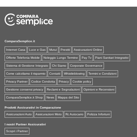
ComparaSemplice.it
Internet Casa
Luce e Gas
Mutui
Prestiti
Assicurazioni Online
Offerte Telefonia Mobile
Noleggio Lungo Termine
Pay Tv
Piani Sanitari Integrativi
Sistema di Gestione Integrato
Chi Siamo
Corporate Governance
Come calcoliamo il risparmio
Contatti
Whistleblowing
Termini e Condizioni
Privacy Partner
Codice Condotta
Privacy
Cookie policy
Gestione consensi privacy
Reclami e Segnalazioni
Opinioni e Recensioni
ComparaSemplice.it Shop
News
Mappa del Sito
Prodotti Assicurativi in Comparazione
Assicurazioni Auto
Assicurazioni Moto
Rc Autocarro
Polizza Infortuni
I nostri Partner Assicurativi
Scopri i Partner