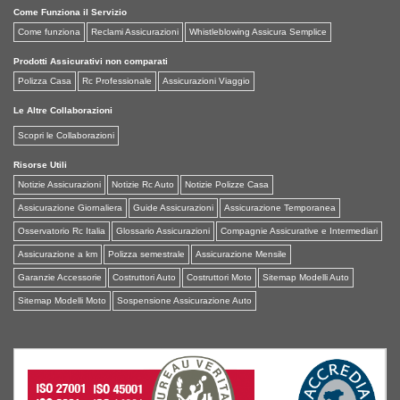
Come Funziona il Servizio
Come funziona
Reclami Assicurazioni
Whistleblowing Assicura Semplice
Prodotti Assicurativi non comparati
Polizza Casa
Rc Professionale
Assicurazioni Viaggio
Le Altre Collaborazioni
Scopri le Collaborazioni
Risorse Utili
Notizie Assicurazioni
Notizie Rc Auto
Notizie Polizze Casa
Assicurazione Giornaliera
Guide Assicurazioni
Assicurazione Temporanea
Osservatorio Rc Italia
Glossario Assicurazioni
Compagnie Assicurative e Intermediari
Assicurazione a km
Polizza semestrale
Assicurazione Mensile
Garanzie Accessorie
Costruttori Auto
Costruttori Moto
Sitemap Modelli Auto
Sitemap Modelli Moto
Sospensione Assicurazione Auto