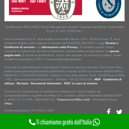
Certificazione PAS 24000 "Social Management System" rilasciata da Bureau Veritas Italia
S.p.A. N. Cert. IT333718-1
Innova Semplice S.p.A., sede legale Corso della Vittoria, 31/A - 28100 Novara. P. Iva e
Iscrizione Registro delle Imprese di Novara 02312430032 M5UXCR1. Leggi
Termini e
Condizioni di servizio
e le
informazioni sulla Privacy
. È possibile gestire i propri
consensi al trattamento dei dati ed esercitare il proprio diritto di opposizione da
questa
pagina web
. È vietata la riproduzione, anche solo parziale, di contenuti e grafica. Email:
info@innovasemplice.it; PEC: innovasemplice@legalmail.it
Il servizio di intermediazione assicurativa è offerto da Assicura Semplice Srl a Socio Unico,
broker assicurativo regolamentato dall'IVASS ed iscritto al RUI con numero B000576481 il
09/06/2017, P.IVA 02524610033, Indirizzo: Corso della Vittoria, 31/A - 28100 Novara (NO)
- PEC: assicurasemplice@legalmail.it - Telefono: +39 02 20011403.
MUP
-
Condizioni di
utilizzo
-
Reclami
-
Documenti Informativi
-
RCP: in caso di sinistro
Il servizio di comparazione e mediazione creditizia per i mutui ospitato da
ComparaSemplice.it è gestito da Affida S.r.l., iscrizione all'Elenco Mediatori Creditizi OAM
n. M325, C.F. e P.IVA : 06514480729 -
Trasparenza Affida.credit
- Informativa Privacy
Affida
.
ComparaSemplice.it © ® 2013 • 2026