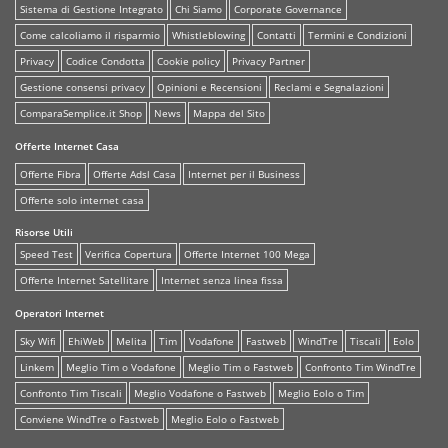
Sistema di Gestione Integrato
Chi Siamo
Corporate Governance
Come calcoliamo il risparmio
Whistleblowing
Contatti
Termini e Condizioni
Privacy
Codice Condotta
Cookie policy
Privacy Partner
Gestione consensi privacy
Opinioni e Recensioni
Reclami e Segnalazioni
ComparaSemplice.it Shop
News
Mappa del Sito
Offerte Internet Casa
Offerte Fibra
Offerte Adsl Casa
Internet per il Business
Offerte solo internet casa
Risorse Utili
Speed Test
Verifica Copertura
Offerte Internet 100 Mega
Offerte Internet Satellitare
Internet senza linea fissa
Operatori Internet
Sky Wifi
EhiWeb
Melita
Tim
Vodafone
Fastweb
WindTre
Tiscali
Eolo
Linkem
Meglio Tim o Vodafone
Meglio Tim o Fastweb
Confronto Tim WindTre
Confronto Tim Tiscali
Meglio Vodafone o Fastweb
Meglio Eolo o Tim
Conviene WindTre o Fastweb
Meglio Eolo o Fastweb