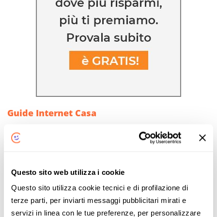
Guide Internet Casa
Connessione Internet
Naviga più veloce
5 consigli pratici per rendere più veloce la navigazione
Questo sito web utilizza i cookie
con la tua connessione ADSL o fibra.
Questo sito utilizza cookie tecnici e di profilazione di
LEGGI LA GUIDA
terze parti, per inviarti messaggi pubblicitari mirati e
Cambio operatore Internet e Telefono
servizi in linea con le tue preferenze, per personalizzare
Come cambiare operatore: procedura e costi