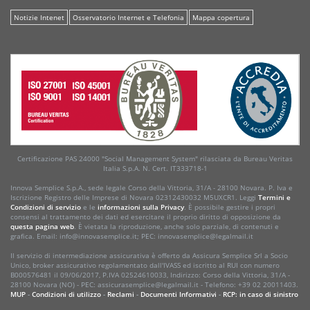
Notizie Intenet
Osservatorio Internet e Telefonia
Mappa copertura
Certificazione PAS 24000 "Social Management System" rilasciata da Bureau Veritas
Italia S.p.A. N. Cert. IT333718-1
Innova Semplice S.p.A., sede legale Corso della Vittoria, 31/A - 28100 Novara. P. Iva e
Iscrizione Registro delle Imprese di Novara 02312430032 M5UXCR1. Leggi
Termini e
Condizioni di servizio
e le
informazioni sulla Privacy
. È possibile gestire i propri
consensi al trattamento dei dati ed esercitare il proprio diritto di opposizione da
questa pagina web
. È vietata la riproduzione, anche solo parziale, di contenuti e
grafica. Email: info@innovasemplice.it; PEC: innovasemplice@legalmail.it
Il servizio di intermediazione assicurativa è offerto da Assicura Semplice Srl a Socio
Unico, broker assicurativo regolamentato dall'IVASS ed iscritto al RUI con numero
B000576481 il 09/06/2017, P.IVA 02524610033, Indirizzo: Corso della Vittoria, 31/A -
28100 Novara (NO) - PEC: assicurasemplice@legalmail.it - Telefono: +39 02 20011403.
MUP
-
Condizioni di utilizzo
-
Reclami
-
Documenti Informativi
-
RCP: in caso di sinistro