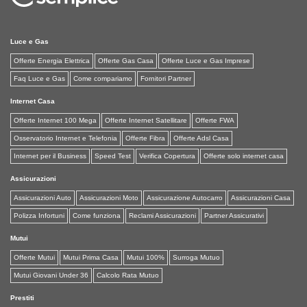
Luce e Gas
Offerte Energia Elettrica
Offerte Gas Casa
Offerte Luce e Gas Imprese
Faq Luce e Gas
Come compariamo
Fornitori Partner
Internet Casa
Offerte Internet 100 Mega
Offerte Internet Satellitare
Offerte FWA
Osservatorio Internet e Telefonia
Offerte Fibra
Offerte Adsl Casa
Internet per il Business
Speed Test
Verifica Copertura
Offerte solo internet casa
Assicurazioni
Assicurazioni Auto
Assicurazioni Moto
Assicurazione Autocarro
Assicurazioni Casa
Polizza Infortuni
Come funziona
Reclami Assicurazioni
Partner Assicurativi
Mutui
Offerte Mutui
Mutui Prima Casa
Mutui 100%
Surroga Mutuo
Mutui Giovani Under 36
Calcolo Rata Mutuo
Prestiti