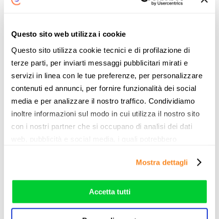
06-07-2026
Questo sito web utilizza i cookie
Questo sito utilizza cookie tecnici e di profilazione di
terze parti, per inviarti messaggi pubblicitari mirati e
servizi in linea con le tue preferenze, per personalizzare
contenuti ed annunci, per fornire funzionalità dei social
media e per analizzare il nostro traffico. Condividiamo
inoltre informazioni sul modo in cui utilizza il nostro sito
con i nostri partner che si occupano di analisi dei dati
Disattivare opzione voce TIM fisso: come
web, pubblicità e social media, i quali potrebbero
fare e quanto conviene
combinarle con altre informazioni che ha fornito loro o
Mostra dettagli
che hanno raccolto dal suo utilizzo dei loro servizi. Vedi
Telecom Italia è ancora oggi uno dei principali
la nostra
cookie policy
. Puoi liberamente prestare,
operatori sul mercato delle offerte Internet casa
rifiutare o personalizzare il tuo consenso: cliccando sul
in Italia, grazie ad una... L'articolo Disattivare
Accetta tutti
tasto "Accetta tutti”, selezionando le diverse categorie di
opzione voce TIM fisso: come fare e quanto
cookies o installando solo i cookie strettamente
conviene proviene da Notizie per Risparmiare