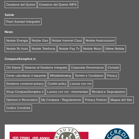
Cessione del Quinto
Cessione del Quinto INPS
Salute
Piani Sanitari Integrativi
News
Notizie Energia
Notizie Gas
Notizie Internet Casa
Notizie Assicurazioni
Notizie Rc Auto
Notizie Telefonia
Notizie Pay Tv
Notizie Mutui
Ultime Notizie
ComparaSemplice.it
Chi Siamo
Sistema di Gestione Integrato
Corporate Governance
Contatti
Come calcoliamo il risparmio
Whistleblowing
Termini e Condizioni
Privacy
Gestione consensi privacy
Cookie policy
Lavora con noi
Shop ComparaSemplice.it
Lavora con noi - Intermediari
Reclami e Segnalazioni
Opinioni e Recensioni
My Compara - Regolamento
Privacy Partner
Mappa del Sito
Codice Condotta