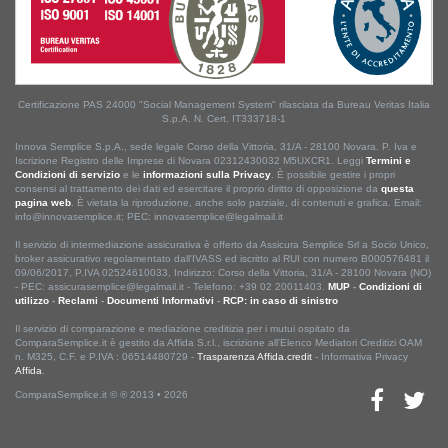
Certificazione PAS 24000 "Social Management System" rilasciata da Bureau Veritas Italia
S.p.A. N. Cert. IT333718-1
Innova Semplice S.p.A., sede legale Corso della Vittoria, 31/A - 28100 Novara. P. Iva e
Iscrizione Registro delle Imprese di Novara 02312430032 M5UXCR1. Leggi
Termini e
Condizioni di servizio
e le
informazioni sulla Privacy
. È possibile gestire i propri
consensi al trattamento dei dati ed esercitare il proprio diritto di opposizione da
questa
pagina web
. È vietata la riproduzione, anche solo parziale, di contenuti e grafica. Email:
info@innovasemplice.it; PEC: innovasemplice@legalmail.it
Il servizio di intermediazione assicurativa è offerto da Assicura Semplice Srl a Socio Unico,
broker assicurativo regolamentato dall'IVASS ed iscritto al RUI con numero B000576481 il
09/06/2017, P.IVA 02524610033, Indirizzo: Corso della Vittoria, 31/A - 28100 Novara (NO)
- PEC: assicurasemplice@legalmail.it - Telefono: +39 02 20011403.
MUP
-
Condizioni di
utilizzo
-
Reclami
-
Documenti Informativi
-
RCP: in caso di sinistro
Il servizio di comparazione e mediazione creditizia per i mutui ospitato da
ComparaSemplice.it è gestito da Affida S.r.l., iscrizione all'Elenco Mediatori Creditizi OAM
n. M325, C.F. e P.IVA : 06514480729 -
Trasparenza Affida.credit
- Informativa Privacy
Affida
.
ComparaSemplice.it © ® 2013 • 2026