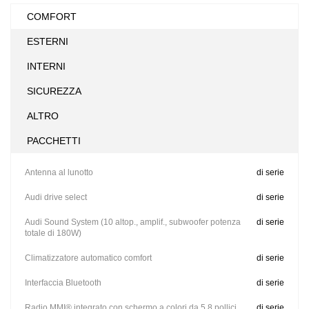
COMFORT
ESTERNI
INTERNI
SICUREZZA
ALTRO
PACCHETTI
Antenna al lunotto
di serie
Audi drive select
di serie
Audi Sound System (10 altop., amplif., subwoofer potenza
di serie
totale di 180W)
Climatizzatore automatico comfort
di serie
Interfaccia Bluetooth
di serie
Radio MMI® integrato con schermo a colori da 5,8 pollici
di serie