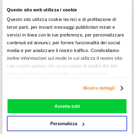
A3 2.0 TDI
Questo sito web utilizza i cookie
A3 2.0 TDI Business
Questo sito utilizza cookie tecnici e di profilazione di
A3 2.0 TDI Sport
terze parti, per inviarti messaggi pubblicitari mirati e
servizi in linea con le tue preferenze, per personalizzare
A3 2.0 TDI Design
contenuti ed annunci, per fornire funzionalità dei social
media e per analizzare il nostro traffico. Condividiamo
A3 2.0 TDI S tronic
inoltre informazioni sul modo in cui utilizza il nostro sito
A3 2.0 TDI S tronic Business
con i nostri partner che si occupano di analisi dei dati
web, pubblicità e social media, i quali potrebbero
A3 2.0 TDI S tronic Sport
combinarle con altre informazioni che ha fornito loro o
Mostra dettagli
A3 2.0 TDI S tronic Design
che hanno raccolto dal suo utilizzo dei loro servizi. Vedi
la nostra
cookie policy
. Puoi liberamente prestare,
A3 2.0 TDI S tronic
rifiutare o personalizzare il tuo consenso: cliccando sul
Accetta tutti
tasto "Accetta tutti”, selezionando le diverse categorie di
A3 2.0 TDI S tronic Business
cookies o installando solo i cookie strettamente
Personalizza
A3 2.0 TDI S tronic Sport
necessari.