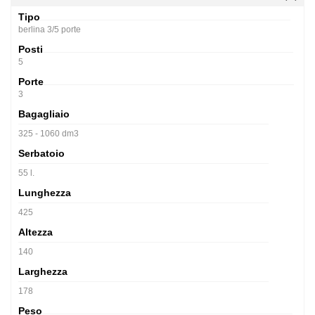
Tipo
berlina 3/5 porte
Posti
5
Porte
3
Bagagliaio
325 - 1060 dm3
Serbatoio
55 l.
Lunghezza
425
Altezza
140
Larghezza
178
Peso