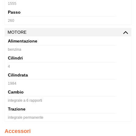
1555
Passo
260
MOTORE
Alimentazione
benzina
Cilindri
4
Cilindrata
1984
Cambio
integrale a 6 rapporti
Trazione
integrale permanente
Accessori