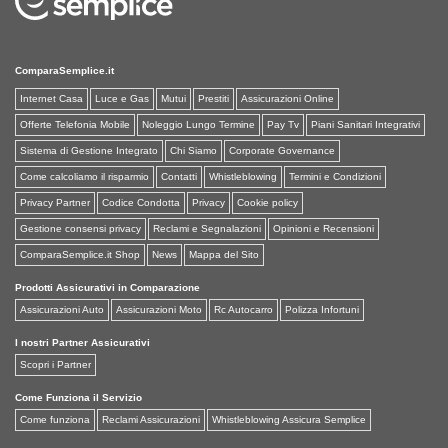
ComparaSemplice.it
Internet Casa
Luce e Gas
Mutui
Prestiti
Assicurazioni Online
Offerte Telefonia Mobile
Noleggio Lungo Termine
Pay Tv
Piani Sanitari Integrativi
Sistema di Gestione Integrato
Chi Siamo
Corporate Governance
Come calcoliamo il risparmio
Contatti
Whistleblowing
Termini e Condizioni
Privacy Partner
Codice Condotta
Privacy
Cookie policy
Gestione consensi privacy
Reclami e Segnalazioni
Opinioni e Recensioni
ComparaSemplice.it Shop
News
Mappa del Sito
Prodotti Assicurativi in Comparazione
Assicurazioni Auto
Assicurazioni Moto
Rc Autocarro
Polizza Infortuni
I nostri Partner Assicurativi
Scopri i Partner
Come Funziona il Servizio
Come funziona
Reclami Assicurazioni
Whistleblowing Assicura Semplice