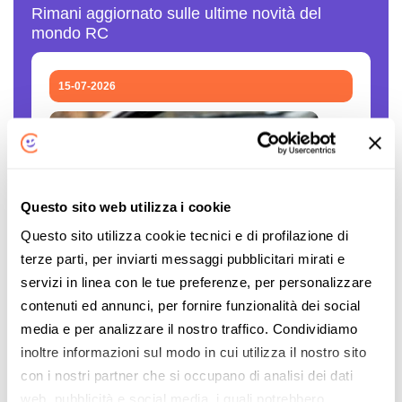
Rimani aggiornato sulle ultime novità del
mondo RC
15-07-2026
Questo sito web utilizza i cookie
Questo sito utilizza cookie tecnici e di profilazione di
terze parti, per inviarti messaggi pubblicitari mirati e
Polizze auto false: come verificare se una
servizi in linea con le tue preferenze, per personalizzare
compagnia è autorizzata
contenuti ed annunci, per fornire funzionalità dei social
media e per analizzare il nostro traffico. Condividiamo
Il caro assicurazioni RC auto è innegabile. Le
inoltre informazioni sul modo in cui utilizza il nostro sito
persone sono disperate, gli stipendi sono
con i nostri partner che si occupano di analisi dei dati
sempre gli stessi, mentre il costo... L'articolo
web, pubblicità e social media, i quali potrebbero