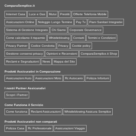
ComparaSemplice.it
Internet Casa
Luce e Gas
Mutui
Prestiti
Offerte Telefonia Mobile
Assicurazioni Online
Noleggio Lungo Termine
Pay Tv
Piani Sanitari Integrativi
Sistema di Gestione Integrato
Chi Siamo
Corporate Governance
Come calcoliamo il risparmio
Whistleblowing
Contatti
Termini e Condizioni
Privacy Partner
Codice Condotta
Privacy
Cookie policy
Gestione consensi privacy
Opinioni e Recensioni
ComparaSemplice.it Shop
Reclami e Segnalazioni
News
Mappa del Sito
Prodotti Assicurativi in Comparazione
Assicurazioni Auto
Assicurazioni Moto
Rc Autocarro
Polizza Infortuni
I nostri Partner Assicurativi
Scopri i Partner
Come Funziona il Servizio
Come funziona
Reclami Assicurazioni
Whistleblowing Assicura Semplice
Prodotti Assicurativi non comparati
Polizza Casa
Rc Professionale
Assicurazioni Viaggio