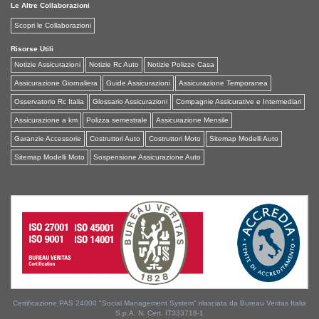
Le Altre Collaborazioni
Scopri le Collaborazioni
Risorse Utili
Notizie Assicurazioni
Notizie Rc Auto
Notizie Polizze Casa
Assicurazione Giornaliera
Guide Assicurazioni
Assicurazione Temporanea
Osservatorio Rc Italia
Glossario Assicurazioni
Compagnie Assicurative e Intermediari
Assicurazione a km
Polizza semestrale
Assicurazione Mensile
Garanzie Accessorie
Costruttori Auto
Costruttori Moto
Sitemap Modelli Auto
Sitemap Modelli Moto
Sospensione Assicurazione Auto
Certificazione PAS 24000 "Social Management System" rilasciata da Bureau Veritas Italia
S.p.A. N. Cert. IT333718-1