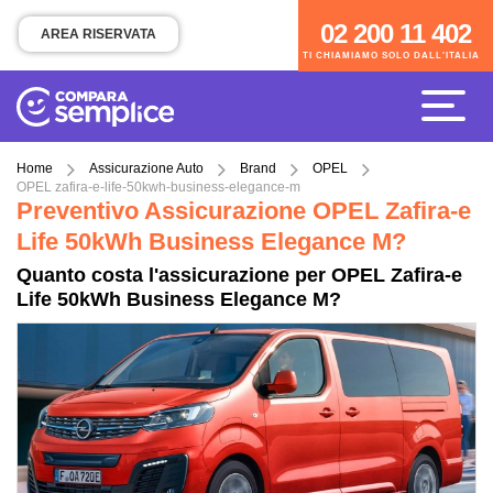
02 200 11 402
02 200 11 402
AREA RISERVATA
TI CHIAMIAMO SOLO DALL'ITALIA
TI CHIAMIAMO SOLO DALL'ITALIA
Home
Assicurazione Auto
Brand
OPEL
OPEL zafira-e-life-50kwh-business-elegance-m
Preventivo Assicurazione OPEL Zafira-e
Life 50kWh Business Elegance M?
Quanto costa l'assicurazione per OPEL Zafira-e
Life 50kWh Business Elegance M?