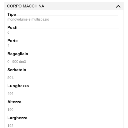
CORPO MACCHINA
Tipo
monovolume e multispazio
Posti
6
Porte
4
Bagagliaio
0 - 900 dm3
Serbatoio
50 l.
Lunghezza
496
Altezza
190
Larghezza
192