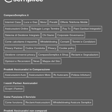
ComparaSemplice.it
Internet Casa
Luce e Gas
Mutui
Prestiti
Offerte Telefonia Mobile
Assicurazioni Online
Noleggio Lungo Termine
Pay Tv
Piani Sanitari Integrativi
Sistema di Gestione Integrato
Chi Siamo
Corporate Governance
Come calcoliamo il risparmio
Whistleblowing
Contatti
Termini e Condizioni
Privacy Partner
Codice Condotta
Privacy
Cookie policy
Gestione consensi privacy
ComparaSemplice.it Shop
Reclami e Segnalazioni
Opinioni e Recensioni
News
Mappa del Sito
Prodotti Assicurativi in Comparazione
Assicurazioni Auto
Assicurazioni Moto
Rc Autocarro
Polizza Infortuni
I nostri Partner Assicurativi
Scopri i Partner
Come Funziona il Servizio
Come funziona
Reclami Assicurazioni
Whistleblowing Assicura Semplice
Prodotti Assicurativi non comparati