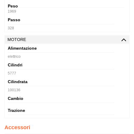
Peso
1969
Passo
328
MOTORE
Alimentazione
elettrico
Cilindri
5777
Cilindrata
100136
Cambio
Trazione
Accessori