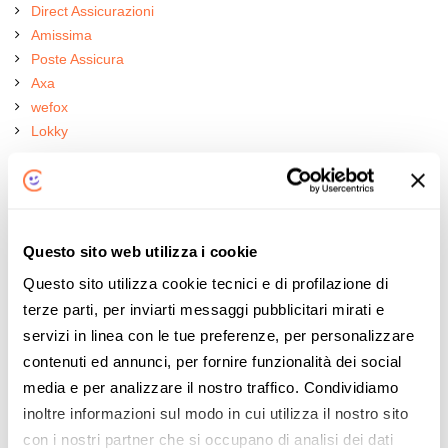
Direct Assicurazioni
Amissima
Poste Assicura
Axa
wefox
Lokky
Le nostre guide
Assicurazioni Auto
Questo sito web utilizza i cookie
RC Temporanea
Questo sito utilizza cookie tecnici e di profilazione di
Cerchi un'assicurazione auto temporanea online? Leggi
terze parti, per inviarti messaggi pubblicitari mirati e
prima questa guida per sapere tutto di questa formula per
servizi in linea con le tue preferenze, per personalizzare
l'RC Auto.
contenuti ed annunci, per fornire funzionalità dei social
LEGGI LA GUIDA
media e per analizzare il nostro traffico. Condividiamo
Assicurazioni Auto
inoltre informazioni sul modo in cui utilizza il nostro sito
Scatola Nera Auto
con i nostri partner che si occupano di analisi dei dati