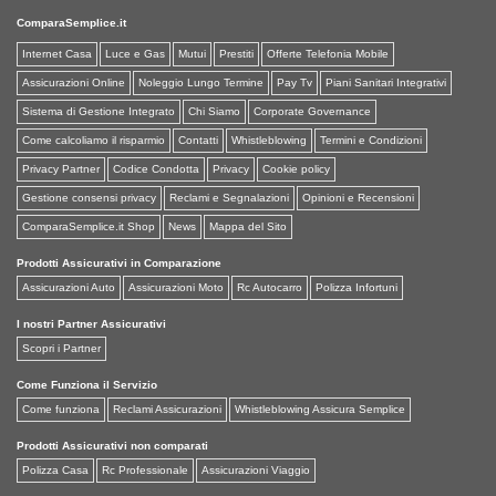
ComparaSemplice.it
Internet Casa
Luce e Gas
Mutui
Prestiti
Offerte Telefonia Mobile
Assicurazioni Online
Noleggio Lungo Termine
Pay Tv
Piani Sanitari Integrativi
Sistema di Gestione Integrato
Chi Siamo
Corporate Governance
Come calcoliamo il risparmio
Contatti
Whistleblowing
Termini e Condizioni
Privacy Partner
Codice Condotta
Privacy
Cookie policy
Gestione consensi privacy
Reclami e Segnalazioni
Opinioni e Recensioni
ComparaSemplice.it Shop
News
Mappa del Sito
Prodotti Assicurativi in Comparazione
Assicurazioni Auto
Assicurazioni Moto
Rc Autocarro
Polizza Infortuni
I nostri Partner Assicurativi
Scopri i Partner
Come Funziona il Servizio
Come funziona
Reclami Assicurazioni
Whistleblowing Assicura Semplice
Prodotti Assicurativi non comparati
Polizza Casa
Rc Professionale
Assicurazioni Viaggio