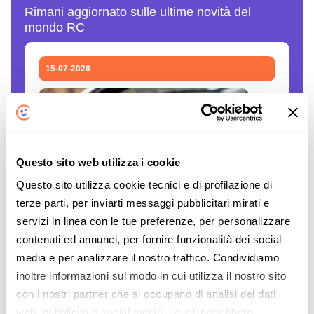
Rimani aggiornato sulle ultime novità del
mondo RC
15-07-2026
Questo sito web utilizza i cookie
Questo sito utilizza cookie tecnici e di profilazione di
terze parti, per inviarti messaggi pubblicitari mirati e
Polizze auto false: come verificare se una
servizi in linea con le tue preferenze, per personalizzare
compagnia è autorizzata
contenuti ed annunci, per fornire funzionalità dei social
media e per analizzare il nostro traffico. Condividiamo
Il caro assicurazioni RC auto è innegabile. Le
inoltre informazioni sul modo in cui utilizza il nostro sito
persone sono disperate, gli stipendi sono
con i nostri partner che si occupano di analisi dei dati
sempre gli stessi, mentre il costo... L'articolo
web, pubblicità e social media, i quali potrebbero