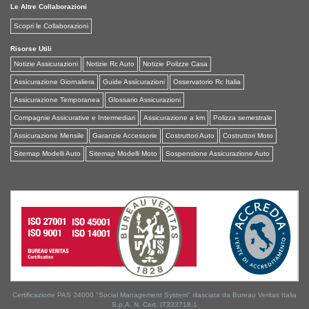
Le Altre Collaborazioni
Scopri le Collaborazioni
Risorse Utili
Notizie Assicurazioni
Notizie Rc Auto
Notizie Polizze Casa
Assicurazione Giornaliera
Guide Assicurazioni
Osservatorio Rc Italia
Assicurazione Temporanea
Glossario Assicurazioni
Compagnie Assicurative e Intermediari
Assicurazione a km
Polizza semestrale
Assicurazione Mensile
Garanzie Accessorie
Costruttori Auto
Costruttori Moto
Sitemap Modelli Auto
Sitemap Modelli Moto
Sospensione Assicurazione Auto
Certificazione PAS 24000 "Social Management System" rilasciata da Bureau Veritas Italia
S.p.A. N. Cert. IT333718-1