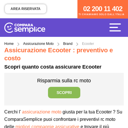
02 200 11 402
02 200 11 402
AREA RISERVATA
TI CHIAMIAMO SOLO DALL'ITALIA
TI CHIAMIAMO SOLO DALL'ITALIA
Home
Assicurazione Moto
Brand
Ecooter
Assicurazione Ecooter : preventivo e
costo
Scopri quanto costa assicurare Ecooter
Risparmia sulla rc moto
SCOPRI
Cerchi l'
assicurazione moto
giusta per la tua Ecooter ? Su
ComparaSemplice puoi confrontare i preventivi rc moto
delle
migliori compagnie assicurative
e trovare il più