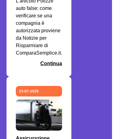
L'articolo Polizze
auto false: come
verificare se una
compagnia è
autorizzata proviene
da Notizie per
Risparmiare di
ComparaSemplice.it.
Continua
13-07-2026
Assicurazione