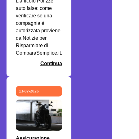
L'articolo Polizze
auto false: come
verificare se una
compagnia è
autorizzata proviene
da Notizie per
Risparmiare di
ComparaSemplice.it.
Continua
13-07-2026
Assicurazione