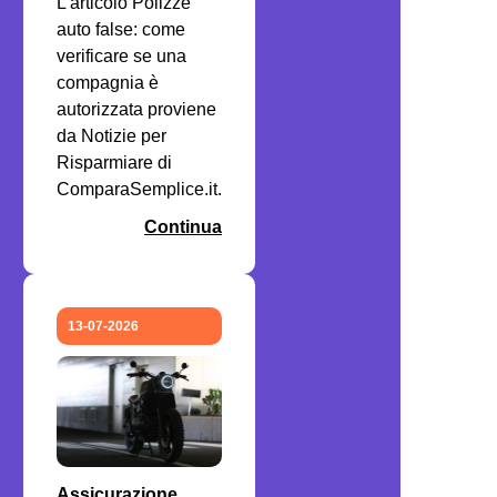
L'articolo Polizze
auto false: come
verificare se una
compagnia è
autorizzata proviene
da Notizie per
Risparmiare di
ComparaSemplice.it.
Continua
13-07-2026
Assicurazione