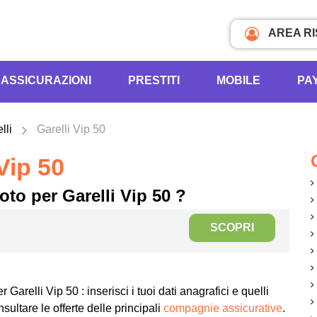
AREA R
ASSICURAZIONI
PRESTITI
MOBILE
PA
lli
Garelli Vip 50
Vip 50
to per Garelli Vip 50 ?
SCOPRI
r Garelli Vip 50 : inserisci i tuoi dati anagrafici e quelli
sultare le offerte delle principali
compagnie assicurative
.