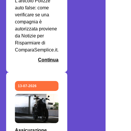
L'articolo Polizze
auto false: come
verificare se una
compagnia è
autorizzata proviene
da Notizie per
Risparmiare di
ComparaSemplice.it.
Continua
13-07-2026
Assicurazione