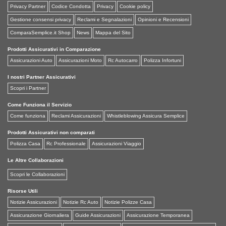
Privacy Partner
Codice Condotta
Privacy
Cookie policy
Gestione consensi privacy
Reclami e Segnalazioni
Opinioni e Recensioni
ComparaSemplice.it Shop
News
Mappa del Sito
Prodotti Assicurativi in Comparazione
Assicurazioni Auto
Assicurazioni Moto
Rc Autocarro
Polizza Infortuni
I nostri Partner Assicurativi
Scopri i Partner
Come Funziona il Servizio
Come funziona
Reclami Assicurazioni
Whistleblowing Assicura Semplice
Prodotti Assicurativi non comparati
Polizza Casa
Rc Professionale
Assicurazioni Viaggio
Le Altre Collaborazioni
Scopri le Collaborazioni
Risorse Utili
Notizie Assicurazioni
Notizie Rc Auto
Notizie Polizze Casa
Assicurazione Giornaliera
Guide Assicurazioni
Assicurazione Temporanea