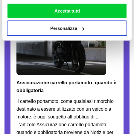
la nostra
cookie policy
. Puoi liberamente prestare,
13-07-2026
rifiutare o personalizzare il tuo consenso: cliccando sul
Accetta tutti
tasto "Accetta tutti”, selezionando le diverse categorie di
cookies o installando solo i cookie strettamente
Personalizza
necessari.
Assicurazione carrello portamoto: quando è
obbligatoria
Il carrello portamoto, come qualsiasi rimorchio
destinato a essere utilizzato con un veicolo a
motore, è oggi soggetto all’obbligo di...
L'articolo Assicurazione carrello portamoto:
quando è obbligatoria proviene da Notizie per