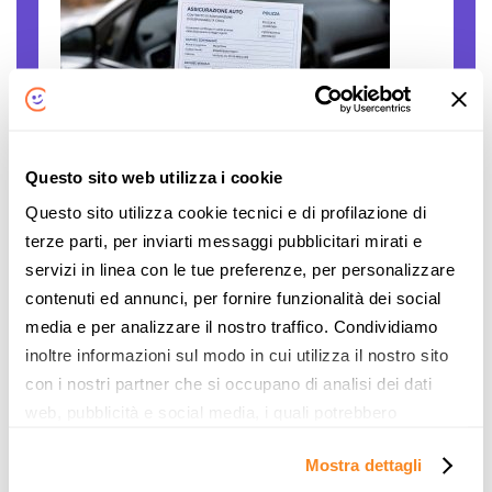
Questo sito web utilizza i cookie
Polizze auto false: come verificare se una
Questo sito utilizza cookie tecnici e di profilazione di
compagnia è autorizzata
terze parti, per inviarti messaggi pubblicitari mirati e
Il caro assicurazioni RC auto è innegabile. Le
servizi in linea con le tue preferenze, per personalizzare
persone sono disperate, gli stipendi sono
contenuti ed annunci, per fornire funzionalità dei social
sempre gli stessi, mentre il costo... L'articolo
media e per analizzare il nostro traffico. Condividiamo
Polizze auto false: come verificare se una
inoltre informazioni sul modo in cui utilizza il nostro sito
compagnia è autorizzata proviene da Notizie
con i nostri partner che si occupano di analisi dei dati
per Risparmiare di ComparaSemplice.it.
web, pubblicità e social media, i quali potrebbero
Continua
combinarle con altre informazioni che ha fornito loro o
Mostra dettagli
che hanno raccolto dal suo utilizzo dei loro servizi. Vedi