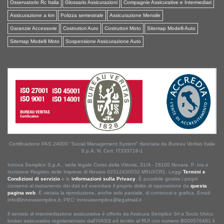
Osservatorio Rc Italia
Glossario Assicurazioni
Compagnie Assicurative e Intermediari
Assicurazione a km
Polizza semestrale
Assicurazione Mensile
Garanzie Accessorie
Costruttori Auto
Costruttori Moto
Sitemap Modelli Auto
Sitemap Modelli Moto
Sospensione Assicurazione Auto
Certificazione PAS 24000 "Social Management System" rilasciata da Bureau Veritas Italia
S.p.A. N. Cert. IT333718-1
Innova Semplice S.p.A., sede legale Corso della Vittoria, 31/A - 28100 Novara. P. Iva e
Iscrizione Registro delle Imprese di Novara 02312430032 M5UXCR1. Leggi
Termini e
Condizioni di servizio
e le
informazioni sulla Privacy
. È possibile gestire i propri
consensi al trattamento dei dati ed esercitare il proprio diritto di opposizione da
questa
pagina web
. È vietata la riproduzione, anche solo parziale, di contenuti e grafica. Email:
info@innovasemplice.it; PEC: innovasemplice@legalmail.it
Il servizio di intermediazione assicurativa è offerto da Assicura Semplice Srl a Socio Unico,
broker assicurativo regolamentato dall'IVASS ed iscritto al RUI con numero B000576481 il