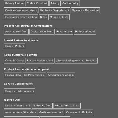
Privacy Partner
Codice Condotta
Privacy
Cookie policy
Gestione consensi privacy
Reclami e Segnalazioni
Opinioni e Recensioni
ComparaSemplice.it Shop
News
Mappa del Sito
Prodotti Assicurativi in Comparazione
Assicurazioni Auto
Assicurazioni Moto
Rc Autocarro
Polizza Infortuni
I nostri Partner Assicurativi
Scopri i Partner
Come Funziona il Servizio
Come funziona
Reclami Assicurazioni
Whistleblowing Assicura Semplice
Prodotti Assicurativi non comparati
Polizza Casa
Rc Professionale
Assicurazioni Viaggio
Le Altre Collaborazioni
Scopri le Collaborazioni
Risorse Utili
Notizie Assicurazioni
Notizie Rc Auto
Notizie Polizze Casa
Assicurazione Giornaliera
Guide Assicurazioni
Osservatorio Rc Italia