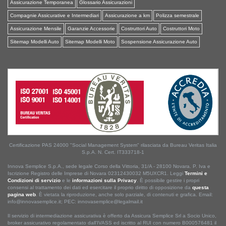
Assicurazione Temporanea
Glossario Assicurazioni
Compagnie Assicurative e Intermediari
Assicurazione a km
Polizza semestrale
Assicurazione Mensile
Garanzie Accessorie
Costruttori Auto
Costruttori Moto
Sitemap Modelli Auto
Sitemap Modelli Moto
Sospensione Assicurazione Auto
Certificazione PAS 24000 "Social Management System" rilasciata da Bureau Veritas Italia
S.p.A. N. Cert. IT333718-1
Innova Semplice S.p.A., sede legale Corso della Vittoria, 31/A - 28100 Novara. P. Iva e
Iscrizione Registro delle Imprese di Novara 02312430032 M5UXCR1. Leggi
Termini e
Condizioni di servizio
e le
informazioni sulla Privacy
. È possibile gestire i propri
consensi al trattamento dei dati ed esercitare il proprio diritto di opposizione da
questa
pagina web
. È vietata la riproduzione, anche solo parziale, di contenuti e grafica. Email:
info@innovasemplice.it; PEC: innovasemplice@legalmail.it
Il servizio di intermediazione assicurativa è offerto da Assicura Semplice Srl a Socio Unico,
broker assicurativo regolamentato dall'IVASS ed iscritto al RUI con numero B000576481 il