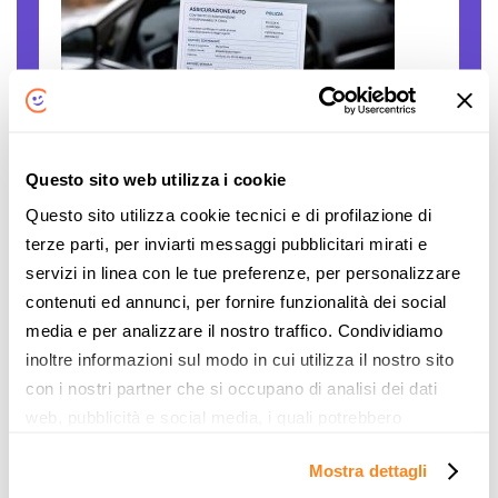
Questo sito web utilizza i cookie
Polizze auto false: come verificare se una
Questo sito utilizza cookie tecnici e di profilazione di
compagnia è autorizzata
terze parti, per inviarti messaggi pubblicitari mirati e
Il caro assicurazioni RC auto è innegabile. Le
servizi in linea con le tue preferenze, per personalizzare
persone sono disperate, gli stipendi sono
contenuti ed annunci, per fornire funzionalità dei social
sempre gli stessi, mentre il costo... L'articolo
media e per analizzare il nostro traffico. Condividiamo
Polizze auto false: come verificare se una
inoltre informazioni sul modo in cui utilizza il nostro sito
compagnia è autorizzata proviene da Notizie
con i nostri partner che si occupano di analisi dei dati
per Risparmiare di ComparaSemplice.it.
web, pubblicità e social media, i quali potrebbero
Continua
combinarle con altre informazioni che ha fornito loro o
Mostra dettagli
che hanno raccolto dal suo utilizzo dei loro servizi. Vedi