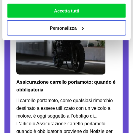
la nostra
cookie policy
. Puoi liberamente prestare,
13-07-2026
rifiutare o personalizzare il tuo consenso: cliccando sul
Accetta tutti
tasto "Accetta tutti”, selezionando le diverse categorie di
cookies o installando solo i cookie strettamente
Personalizza
necessari.
Assicurazione carrello portamoto: quando è
obbligatoria
Il carrello portamoto, come qualsiasi rimorchio
destinato a essere utilizzato con un veicolo a
motore, è oggi soggetto all’obbligo di...
L'articolo Assicurazione carrello portamoto:
quando è obbligatoria proviene da Notizie per