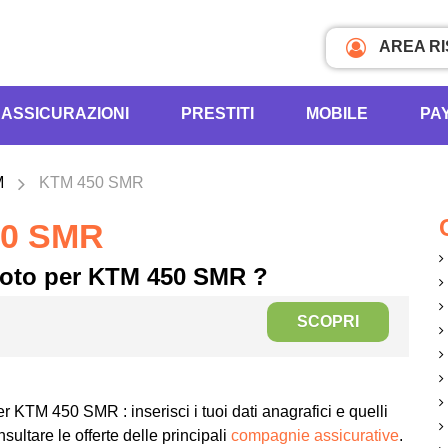
AREA R
ASSICURAZIONI
PRESTITI
MOBILE
PA
M
KTM 450 SMR
50 SMR
moto per KTM 450 SMR ?
SCOPRI
r KTM 450 SMR : inserisci i tuoi dati anagrafici e quelli
sultare le offerte delle principali
compagnie assicurative
.