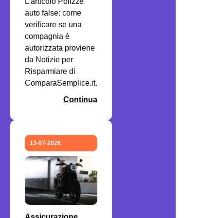
L'articolo Polizze
auto false: come
verificare se una
compagnia è
autorizzata proviene
da Notizie per
Risparmiare di
ComparaSemplice.it.
Continua
13-07-2026
Assicurazione