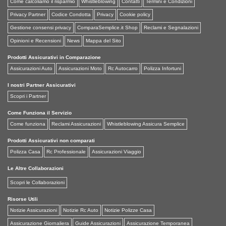
Come calcoliamo il risparmio
Whistleblowing
Contatti
Termini e Condizioni
Privacy Partner
Codice Condotta
Privacy
Cookie policy
Gestione consensi privacy
ComparaSemplice.it Shop
Reclami e Segnalazioni
Opinioni e Recensioni
News
Mappa del Sito
Prodotti Assicurativi in Comparazione
Assicurazioni Auto
Assicurazioni Moto
Rc Autocarro
Polizza Infortuni
I nostri Partner Assicurativi
Scopri i Partner
Come Funziona il Servizio
Come funziona
Reclami Assicurazioni
Whistleblowing Assicura Semplice
Prodotti Assicurativi non comparati
Polizza Casa
Rc Professionale
Assicurazioni Viaggio
Le Altre Collaborazioni
Scopri le Collaborazioni
Risorse Utili
Notizie Assicurazioni
Notizie Rc Auto
Notizie Polizze Casa
Assicurazione Giornaliera
Guide Assicurazioni
Assicurazione Temporanea