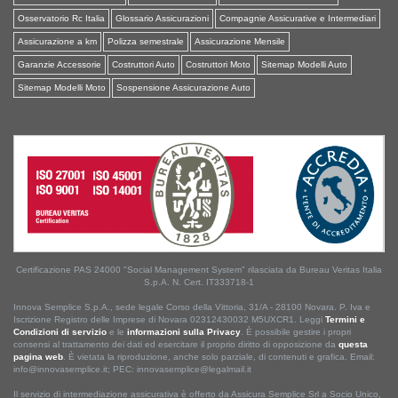
Osservatorio Rc Italia
Glossario Assicurazioni
Compagnie Assicurative e Intermediari
Assicurazione a km
Polizza semestrale
Assicurazione Mensile
Garanzie Accessorie
Costruttori Auto
Costruttori Moto
Sitemap Modelli Auto
Sitemap Modelli Moto
Sospensione Assicurazione Auto
Certificazione PAS 24000 "Social Management System" rilasciata da Bureau Veritas Italia
S.p.A. N. Cert. IT333718-1
Innova Semplice S.p.A., sede legale Corso della Vittoria, 31/A - 28100 Novara. P. Iva e
Iscrizione Registro delle Imprese di Novara 02312430032 M5UXCR1. Leggi
Termini e
Condizioni di servizio
e le
informazioni sulla Privacy
. È possibile gestire i propri
consensi al trattamento dei dati ed esercitare il proprio diritto di opposizione da
questa
pagina web
. È vietata la riproduzione, anche solo parziale, di contenuti e grafica. Email:
info@innovasemplice.it; PEC: innovasemplice@legalmail.it
Il servizio di intermediazione assicurativa è offerto da Assicura Semplice Srl a Socio Unico,