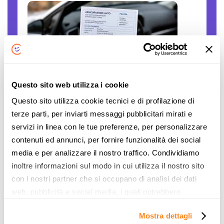
Questo sito web utilizza i cookie
Polizze auto false: come verificare se una
Questo sito utilizza cookie tecnici e di profilazione di
compagnia è autorizzata
terze parti, per inviarti messaggi pubblicitari mirati e
Il caro assicurazioni RC auto è innegabile. Le
servizi in linea con le tue preferenze, per personalizzare
persone sono disperate, gli stipendi sono
contenuti ed annunci, per fornire funzionalità dei social
sempre gli stessi, mentre il costo... L'articolo
media e per analizzare il nostro traffico. Condividiamo
Polizze auto false: come verificare se una
inoltre informazioni sul modo in cui utilizza il nostro sito
compagnia è autorizzata proviene da Notizie
con i nostri partner che si occupano di analisi dei dati
per Risparmiare di ComparaSemplice.it.
web, pubblicità e social media, i quali potrebbero
combinarle con altre informazioni che ha fornito loro o
Continua
Mostra dettagli
che hanno raccolto dal suo utilizzo dei loro servizi. Vedi