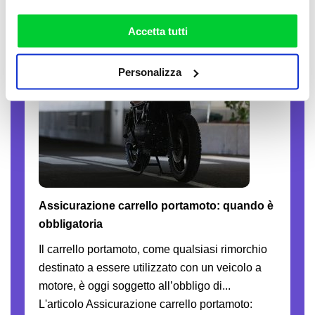
la nostra
cookie policy
. Puoi liberamente prestare,
rifiutare o personalizzare il tuo consenso: cliccando sul
13-07-2026
Accetta tutti
tasto "Accetta tutti”, selezionando le diverse categorie di
cookies o installando solo i cookie strettamente
Personalizza
necessari.
Assicurazione carrello portamoto: quando è
obbligatoria
Il carrello portamoto, come qualsiasi rimorchio
destinato a essere utilizzato con un veicolo a
motore, è oggi soggetto all’obbligo di...
L'articolo Assicurazione carrello portamoto: