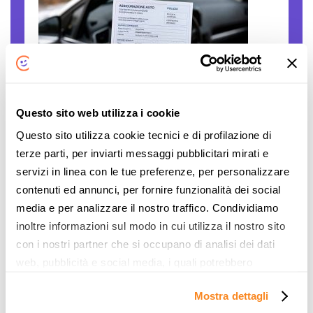
Questo sito web utilizza i cookie
Polizze auto false: come verificare se una
Questo sito utilizza cookie tecnici e di profilazione di
compagnia è autorizzata
terze parti, per inviarti messaggi pubblicitari mirati e
Il caro assicurazioni RC auto è innegabile. Le
servizi in linea con le tue preferenze, per personalizzare
persone sono disperate, gli stipendi sono
contenuti ed annunci, per fornire funzionalità dei social
sempre gli stessi, mentre il costo... L'articolo
media e per analizzare il nostro traffico. Condividiamo
Polizze auto false: come verificare se una
inoltre informazioni sul modo in cui utilizza il nostro sito
compagnia è autorizzata proviene da Notizie
con i nostri partner che si occupano di analisi dei dati
per Risparmiare di ComparaSemplice.it.
web, pubblicità e social media, i quali potrebbero
Continua
combinarle con altre informazioni che ha fornito loro o
Mostra dettagli
che hanno raccolto dal suo utilizzo dei loro servizi. Vedi