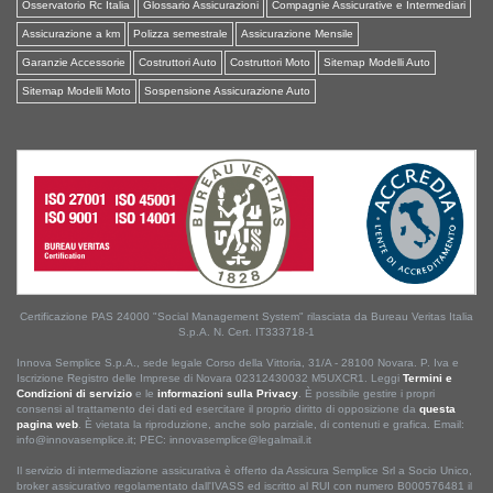
Osservatorio Rc Italia
Glossario Assicurazioni
Compagnie Assicurative e Intermediari
Assicurazione a km
Polizza semestrale
Assicurazione Mensile
Garanzie Accessorie
Costruttori Auto
Costruttori Moto
Sitemap Modelli Auto
Sitemap Modelli Moto
Sospensione Assicurazione Auto
Certificazione PAS 24000 "Social Management System" rilasciata da Bureau Veritas Italia
S.p.A. N. Cert. IT333718-1
Innova Semplice S.p.A., sede legale Corso della Vittoria, 31/A - 28100 Novara. P. Iva e
Iscrizione Registro delle Imprese di Novara 02312430032 M5UXCR1. Leggi
Termini e
Condizioni di servizio
e le
informazioni sulla Privacy
. È possibile gestire i propri
consensi al trattamento dei dati ed esercitare il proprio diritto di opposizione da
questa
pagina web
. È vietata la riproduzione, anche solo parziale, di contenuti e grafica. Email:
info@innovasemplice.it; PEC: innovasemplice@legalmail.it
Il servizio di intermediazione assicurativa è offerto da Assicura Semplice Srl a Socio Unico,
broker assicurativo regolamentato dall'IVASS ed iscritto al RUI con numero B000576481 il