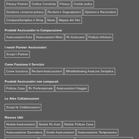
Privacy Partner
Codice Condotta
Privacy
Cookie policy
Gestione consensi privacy
Reclami e Segnalazioni
Opinioni e Recensioni
ComparaSemplice.it Shop
News
Mappa del Sito
Prodotti Assicurativi in Comparazione
Assicurazioni Auto
Assicurazioni Moto
Rc Autocarro
Polizza Infortuni
I nostri Partner Assicurativi
Scopri i Partner
Come Funziona il Servizio
Come funziona
Reclami Assicurazioni
Whistleblowing Assicura Semplice
Prodotti Assicurativi non comparati
Polizza Casa
Rc Professionale
Assicurazioni Viaggio
Le Altre Collaborazioni
Scopri le Collaborazioni
Risorse Utili
Notizie Assicurazioni
Notizie Rc Auto
Notizie Polizze Casa
Assicurazione Giornaliera
Guide Assicurazioni
Assicurazione Temporanea