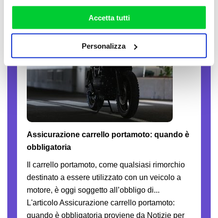
la nostra
cookie policy
. Puoi liberamente prestare,
13-07-2026
rifiutare o personalizzare il tuo consenso: cliccando sul
Accetta tutti
tasto "Accetta tutti”, selezionando le diverse categorie di
cookies o installando solo i cookie strettamente
Personalizza
necessari.
Assicurazione carrello portamoto: quando è
obbligatoria
Il carrello portamoto, come qualsiasi rimorchio
destinato a essere utilizzato con un veicolo a
motore, è oggi soggetto all’obbligo di...
L'articolo Assicurazione carrello portamoto:
quando è obbligatoria proviene da Notizie per