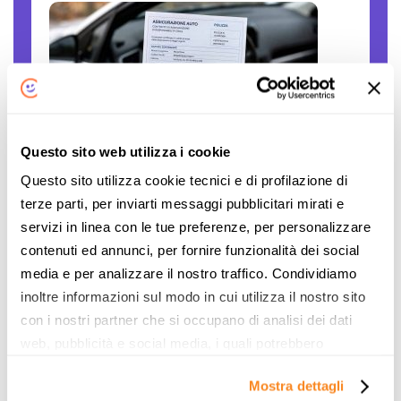
Questo sito web utilizza i cookie
Polizze auto false: come verificare se una
Questo sito utilizza cookie tecnici e di profilazione di
compagnia è autorizzata
terze parti, per inviarti messaggi pubblicitari mirati e
Il caro assicurazioni RC auto è innegabile. Le
servizi in linea con le tue preferenze, per personalizzare
persone sono disperate, gli stipendi sono
contenuti ed annunci, per fornire funzionalità dei social
sempre gli stessi, mentre il costo... L'articolo
media e per analizzare il nostro traffico. Condividiamo
Polizze auto false: come verificare se una
inoltre informazioni sul modo in cui utilizza il nostro sito
compagnia è autorizzata proviene da Notizie
con i nostri partner che si occupano di analisi dei dati
per Risparmiare di ComparaSemplice.it.
web, pubblicità e social media, i quali potrebbero
combinarle con altre informazioni che ha fornito loro o
Continua
Mostra dettagli
che hanno raccolto dal suo utilizzo dei loro servizi. Vedi