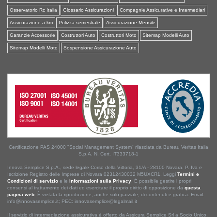
Osservatorio Rc Italia
Glossario Assicurazioni
Compagnie Assicurative e Intermediari
Assicurazione a km
Polizza semestrale
Assicurazione Mensile
Garanzie Accessorie
Costruttori Auto
Costruttori Moto
Sitemap Modelli Auto
Sitemap Modelli Moto
Sospensione Assicurazione Auto
Certificazione PAS 24000 "Social Management System" rilasciata da Bureau Veritas Italia
S.p.A. N. Cert. IT333718-1
Innova Semplice S.p.A., sede legale Corso della Vittoria, 31/A - 28100 Novara. P. Iva e
Iscrizione Registro delle Imprese di Novara 02312430032 M5UXCR1. Leggi
Termini e
Condizioni di servizio
e le
informazioni sulla Privacy
. È possibile gestire i propri
consensi al trattamento dei dati ed esercitare il proprio diritto di opposizione da
questa
pagina web
. È vietata la riproduzione, anche solo parziale, di contenuti e grafica. Email:
info@innovasemplice.it; PEC: innovasemplice@legalmail.it
Il servizio di intermediazione assicurativa è offerto da Assicura Semplice Srl a Socio Unico,