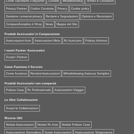
Come calcoliamo il risparmio
Contatti
Whistleblowing
Termini e Condizioni
Privacy Partner
Codice Condotta
Privacy
Cookie policy
Gestione consensi privacy
Reclami e Segnalazioni
Opinioni e Recensioni
ComparaSemplice.it Shop
News
Mappa del Sito
Prodotti Assicurativi in Comparazione
Assicurazioni Auto
Assicurazioni Moto
Rc Autocarro
Polizza Infortuni
I nostri Partner Assicurativi
Scopri i Partner
Come Funziona il Servizio
Come funziona
Reclami Assicurazioni
Whistleblowing Assicura Semplice
Prodotti Assicurativi non comparati
Polizza Casa
Rc Professionale
Assicurazioni Viaggio
Le Altre Collaborazioni
Scopri le Collaborazioni
Risorse Utili
Notizie Assicurazioni
Notizie Rc Auto
Notizie Polizze Casa
Assicurazione Giornaliera
Guide Assicurazioni
Assicurazione Temporanea