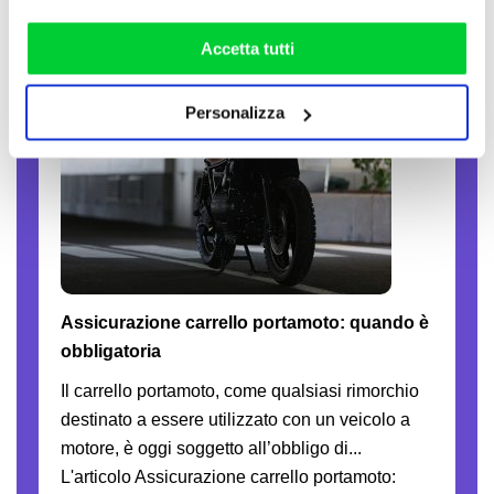
la nostra
cookie policy
. Puoi liberamente prestare,
rifiutare o personalizzare il tuo consenso: cliccando sul
13-07-2026
Accetta tutti
tasto "Accetta tutti”, selezionando le diverse categorie di
cookies o installando solo i cookie strettamente
Personalizza
necessari.
Assicurazione carrello portamoto: quando è
obbligatoria
Il carrello portamoto, come qualsiasi rimorchio
destinato a essere utilizzato con un veicolo a
motore, è oggi soggetto all’obbligo di...
L'articolo Assicurazione carrello portamoto: