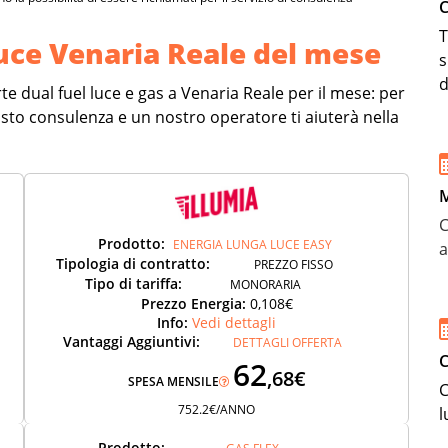
C
T
Luce Venaria Reale del mese
s
d
rte dual fuel luce e gas a Venaria Reale per il mese: per
 tasto consulenza e un nostro operatore ti aiuterà nella
M
C
Prodotto:
ENERGIA LUNGA LUCE EASY
a
Tipologia di contratto:
PREZZO FISSO
Tipo di tariffa:
MONORARIA
Prezzo Energia:
0,108€
Info:
Vedi dettagli
Vantaggi Aggiuntivi:
DETTAGLI OFFERTA
C
62
,68€
SPESA MENSILE
C
752.2€/ANNO
l
Prodotto: