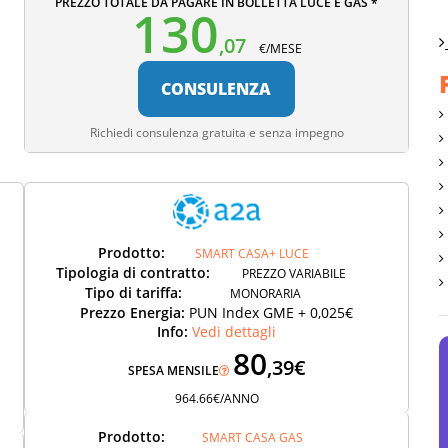
PREZZO TOTALE DA PAGARE IN BOLLETTA LUCE E GAS *
130
,07
€/MESE
CONSULENZA
Richiedi consulenza gratuita e senza impegno
Prodotto:
SMART CASA+ LUCE
Tipologia di contratto:
PREZZO VARIABILE
Tipo di tariffa:
MONORARIA
Prezzo Energia:
PUN Index GME + 0,025€
Info:
Vedi dettagli
80
,39€
SPESA MENSILE
964.66€/ANNO
Prodotto:
SMART CASA GAS