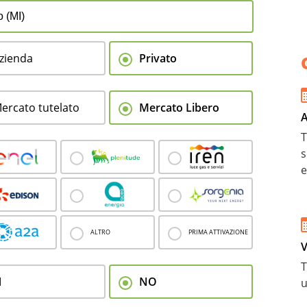
zienda
Privato
ercato tutelato
Mercato Libero
A
T
s
e
ALTRO
PRIMA ATTIVAZIONE
V
T
I
NO
u