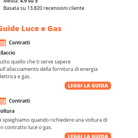
Media:
4.9
su
5
Basata su
13.820
recensioni cliente
Guide Luce e Gas
Contratti
llaccio
utto quello che ti serve sapere
ull'allacciamento della fornitura di energia
lettrica e gas.
LEGGI LA GUIDA
Contratti
oltura
i spieghiamo quando richiedere una voltura di
n contratto luce o gas.
LEGGI LA GUIDA