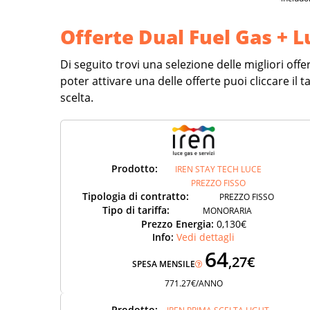
Offerte Dual Fuel Gas + 
Di seguito trovi una selezione delle migliori offe
poter attivare una delle offerte puoi cliccare il
scelta.
Prodotto:
IREN STAY TECH LUCE
PREZZO FISSO
Tipologia di contratto:
PREZZO FISSO
Tipo di tariffa:
MONORARIA
Prezzo Energia:
0,130€
Info:
Vedi dettagli
64
,27€
SPESA MENSILE
771.27€/ANNO
Prodotto: