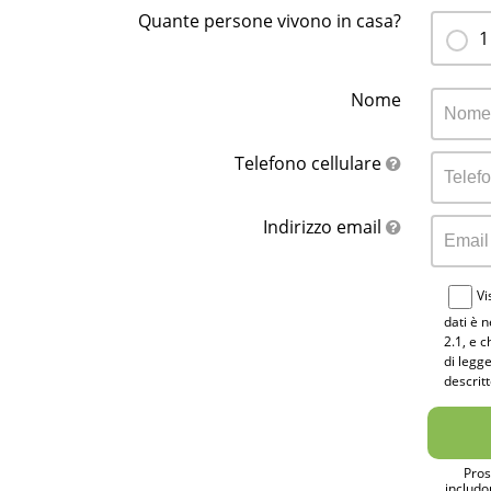
Quante persone vivono in casa?
1
Nome
Telefono cellulare
Indirizzo email
Vi
dati è n
2.1, e 
di legge
descritt
Pros
includo