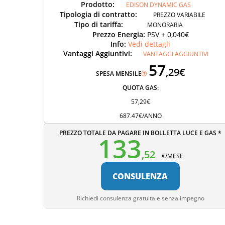
Prodotto:
EDISON DYNAMIC GAS
Tipologia di contratto:
PREZZO VARIABILE
Tipo di tariffa:
MONORARIA
Prezzo Energia:
PSV + 0,040€
Info:
Vedi dettagli
Vantaggi Aggiuntivi:
VANTAGGI AGGIUNTIVI
57
,29€
SPESA MENSILE
QUOTA GAS:
57,29€
687.47€/ANNO
PREZZO TOTALE DA PAGARE IN BOLLETTA LUCE E GAS *
133
,52
€/MESE
CONSULENZA
Richiedi consulenza gratuita e senza impegno