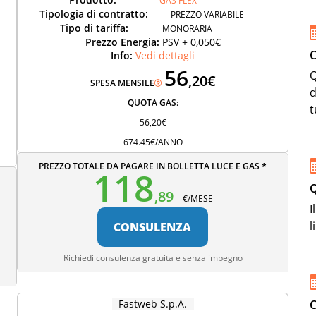
GAS FLEX
Tipologia di contratto:
PREZZO VARIABILE
Tipo di tariffa:
MONORARIA
Prezzo Energia:
PSV + 0,050€
C
Info:
Vedi dettagli
56
Q
,20€
SPESA MENSILE
d
QUOTA GAS:
t
56,20€
674.45€/ANNO
PREZZO TOTALE DA PAGARE IN BOLLETTA LUCE E GAS *
118
Q
,89
€/MESE
I
l
CONSULENZA
Richiedi consulenza gratuita e senza impegno
Fastweb S.p.A.
C