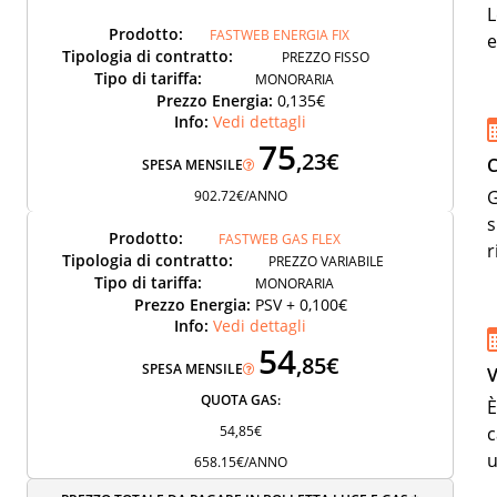
L
Prodotto:
FASTWEB ENERGIA FIX
e
Tipologia di contratto:
PREZZO FISSO
Tipo di tariffa:
MONORARIA
Prezzo Energia:
0,135€
Info:
Vedi dettagli
75
,23€
C
SPESA MENSILE
G
902.72€/ANNO
s
Prodotto:
FASTWEB GAS FLEX
r
Tipologia di contratto:
PREZZO VARIABILE
Tipo di tariffa:
MONORARIA
Prezzo Energia:
PSV + 0,100€
Info:
Vedi dettagli
54
,85€
SPESA MENSILE
V
QUOTA GAS:
È
54,85€
c
u
658.15€/ANNO