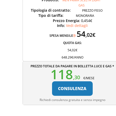
IREN PRIMA SCELTA LIGHT
GAS
Tipologia di contratto:
PREZZO FISSO
Tipo di tariffa:
MONORARIA
Prezzo Energia:
0,454€
Info:
Vedi dettagli
54
,02€
SPESA MENSILE
QUOTA GAS:
54,02€
648.29€/ANNO
PREZZO TOTALE DA PAGARE IN BOLLETTA LUCE E GAS *
118
,30
€/MESE
CONSULENZA
Richiedi consulenza gratuita e senza impegno