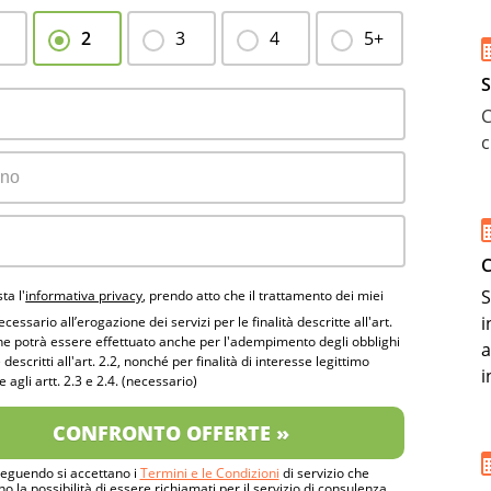
2
3
4
5+
S
C
c
C
S
sta l'
informativa privacy
, prendo atto che il trattamento dei miei
i
ecessario all’erogazione dei servizi per le finalità descritte all'art.
che potrà essere effettuato anche per l'adempimento degli obblighi
a
 descritti all'art. 2.2, nonché per finalità di interesse legittimo
i
e agli artt. 2.3 e 2.4. (necessario)
CONFRONTO OFFERTE »
eguendo si accettano i
Termini e le Condizioni
di servizio che
no la possibilità di essere richiamati per il servizio di consulenza