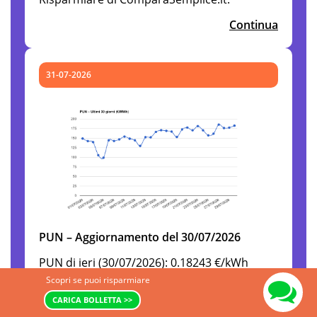
Continua
31-07-2026
PUN – Aggiornamento del 30/07/2026
PUN di ieri (30/07/2026): 0.18243 €/kWh
(182.43 €/MWh) Key points: Δ vs giorno
Scopri se puoi risparmiare
precedente: +5.30 €/MWh (+0.00530 €/kWh)
CARICA BOLLETTA >>