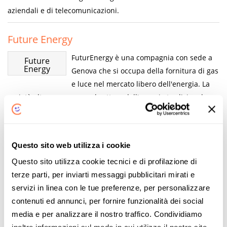
aziendali e di telecomunicazioni.
Future Energy
FuturEnergy è una compagnia con sede a
Future
Energy
Genova che si occupa della fornitura di gas
e luce nel mercato libero dell'energia. La
società oltre a operare nel settore dell'energia tradizionale
con offerte pensate per clienti domestici e partita Iva, è
coinvolta anche nel campo delle rinnovabili e soluzioni
GreenTech.
Questo sito web utilizza i cookie
Questo sito utilizza cookie tecnici e di profilazione di
Gala
terze parti, per inviarti messaggi pubblicitari mirati e
È uno dei fornitori più attivi nella vendita
Gala
servizi in linea con le tue preferenze, per personalizzare
di corrente elettrica alla Pubblica
contenuti ed annunci, per fornire funzionalità dei social
Amministrazione. Dal 2013 ha fatto il suo
media e per analizzare il nostro traffico. Condividiamo
ingresso anche nel Mercato Libero.