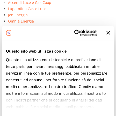
Accendi Luce e Gas Coop
Lupatotina Gas e Luce
Jen Energia
Omnia Energia
Geko
Tate
Energit
Estra
Questo sito web utilizza i cookie
Amga Energia
Green Network Energy
Questo sito utilizza cookie tecnici e di profilazione di
Gelsia
terze parti, per inviarti messaggi pubblicitari mirati e
Enerxenia
servizi in linea con le tue preferenze, per personalizzare
Sinergas
contenuti ed annunci, per fornire funzionalità dei social
Argos
media e per analizzare il nostro traffico. Condividiamo
Amg Gas Palermo
inoltre informazioni sul modo in cui utilizza il nostro sito
Gritti Energia
con i nostri partner che si occupano di analisi dei dati
AbEnergie
web, pubblicità e social media, i quali potrebbero
PLT Puregreen
combinarle con altre informazioni che ha fornito loro o
Ascotrade