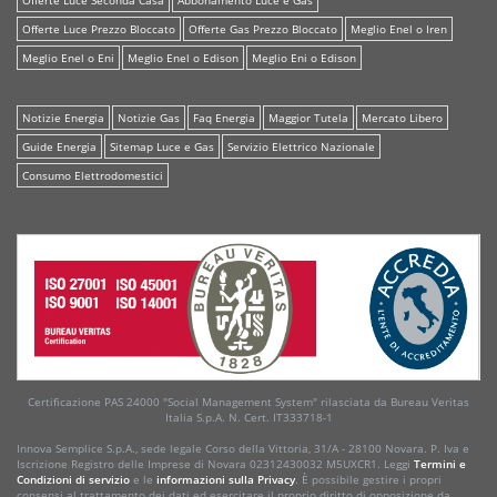
Offerte Luce Prezzo Bloccato
Offerte Gas Prezzo Bloccato
Meglio Enel o Iren
Meglio Enel o Eni
Meglio Enel o Edison
Meglio Eni o Edison
Notizie Energia
Notizie Gas
Faq Energia
Maggior Tutela
Mercato Libero
Guide Energia
Sitemap Luce e Gas
Servizio Elettrico Nazionale
Consumo Elettrodomestici
Certificazione PAS 24000 "Social Management System" rilasciata da Bureau Veritas
Italia S.p.A. N. Cert. IT333718-1
Innova Semplice S.p.A., sede legale Corso della Vittoria, 31/A - 28100 Novara. P. Iva e
Iscrizione Registro delle Imprese di Novara 02312430032 M5UXCR1. Leggi
Termini e
Condizioni di servizio
e le
informazioni sulla Privacy
. È possibile gestire i propri
consensi al trattamento dei dati ed esercitare il proprio diritto di opposizione da