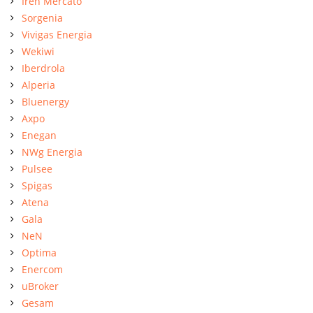
Iren Mercato
Sorgenia
Vivigas Energia
Wekiwi
Iberdrola
Alperia
Bluenergy
Axpo
Enegan
NWg Energia
Pulsee
Spigas
Atena
Gala
NeN
Optima
Enercom
uBroker
Gesam