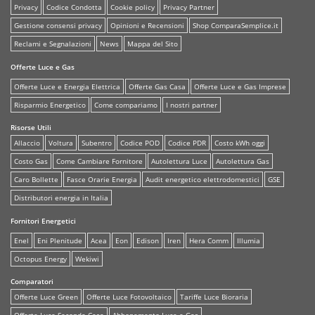
Privacy
Codice Condotta
Cookie policy
Privacy Partner
Gestione consensi privacy
Opinioni e Recensioni
Shop ComparaSemplice.it
Reclami e Segnalazioni
News
Mappa del Sito
Offerte Luce e Gas
Offerte Luce e Energia Elettrica
Offerte Gas Casa
Offerte Luce e Gas Imprese
Risparmio Energetico
Come compariamo
I nostri partner
Risorse Utili
Allaccio
Voltura
Subentro
Codice POD
Codice PDR
Costo kWh oggi
Costo Gas
Come Cambiare Fornitore
Autolettura Luce
Autolettura Gas
Caro Bollette
Fasce Orarie Energia
Audit energetico elettrodomestici
GSE
Distributori energia in Italia
Fornitori Energetici
Enel
Eni Plenitude
Acea
Eon
Edison
Iren
Hera Comm
Illumia
Octopus Energy
Wekiwi
Comparatori
Offerte Luce Green
Offerte Luce Fotovoltaico
Tariffe Luce Bioraria
Offerte Luce Seconda Casa
Abbonamento Luce e Gas