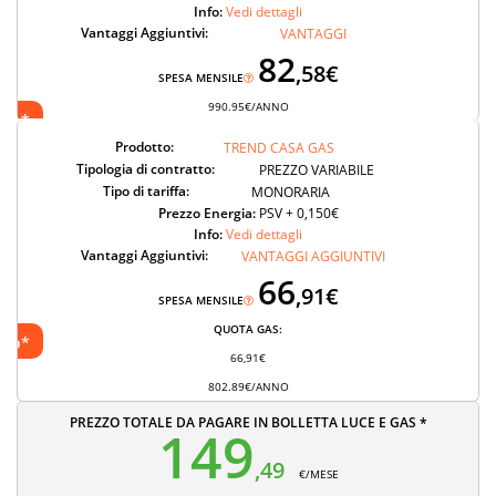
Info:
Vedi dettagli
Vantaggi Aggiuntivi:
VANTAGGI
82
,58€
SPESA MENSILE
990.95€/ANNO
nto*
Prodotto:
TREND CASA GAS
Tipologia di contratto:
PREZZO VARIABILE
Tipo di tariffa:
MONORARIA
Prezzo Energia:
PSV + 0,150€
Info:
Vedi dettagli
Vantaggi Aggiuntivi:
VANTAGGI AGGIUNTIVI
66
,91€
SPESA MENSILE
QUOTA GAS:
nto*
66,91€
802.89€/ANNO
PREZZO TOTALE DA PAGARE IN BOLLETTA LUCE E GAS *
149
,49
€/MESE