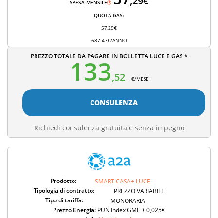
,29€
SPESA MENSILE
QUOTA GAS:
57,29€
687.47€/ANNO
PREZZO TOTALE DA PAGARE IN BOLLETTA LUCE E GAS *
133
,52
€/MESE
CONSULENZA
Richiedi consulenza gratuita e senza impegno
Prodotto:
SMART CASA+ LUCE
Tipologia di contratto:
PREZZO VARIABILE
Tipo di tariffa:
MONORARIA
Prezzo Energia:
PUN Index GME + 0,025€