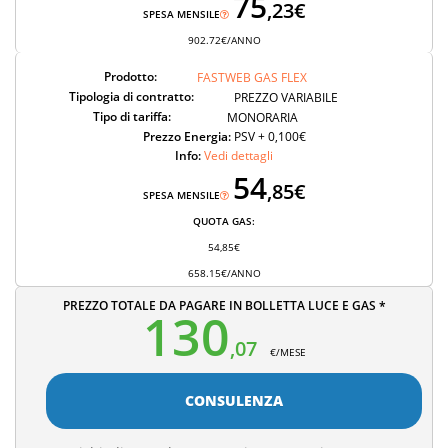
75
,23€
SPESA MENSILE
902.72€/ANNO
Prodotto:
FASTWEB GAS FLEX
Tipologia di contratto:
PREZZO VARIABILE
Tipo di tariffa:
MONORARIA
Prezzo Energia:
PSV + 0,100€
Info:
Vedi dettagli
54
,85€
SPESA MENSILE
QUOTA GAS:
54,85€
658.15€/ANNO
PREZZO TOTALE DA PAGARE IN BOLLETTA LUCE E GAS *
130
,07
€/MESE
CONSULENZA