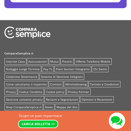
ComparaSemplice.it
Internet Casa
Assicurazioni
Mutui
Prestiti
Offerte Telefonia Mobile
Noleggio Lungo Termine
Pay Tv
Piani Sanitari Integrativi
Chi Siamo
Corporate Governance
Sistema di Gestione Integrato
Come calcoliamo il risparmio
Contatti
Whistleblowing
Termini e Condizioni
Privacy
Codice Condotta
Cookie policy
Privacy Partner
Gestione consensi privacy
Reclami e Segnalazioni
Opinioni e Recensioni
Shop ComparaSemplice.it
News
Mappa del Sito
Scopri se puoi risparmiare
Offerte Luce e Gas
CARICA BOLLETTA >>
Offerte Luce e Energia Elettrica
Offerte Gas Casa
Offerte Luce e Gas Imprese