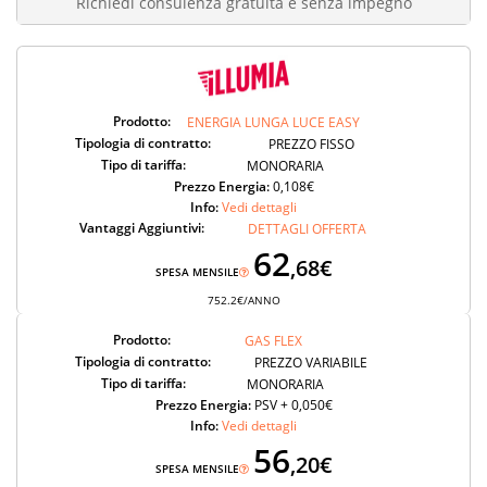
Richiedi consulenza gratuita e senza impegno
Prodotto:
ENERGIA LUNGA LUCE EASY
Tipologia di contratto:
PREZZO FISSO
Tipo di tariffa:
MONORARIA
Prezzo Energia:
0,108€
Info:
Vedi dettagli
Vantaggi Aggiuntivi:
DETTAGLI OFFERTA
62
,68€
SPESA MENSILE
752.2€/ANNO
Prodotto:
GAS FLEX
Tipologia di contratto:
PREZZO VARIABILE
Tipo di tariffa:
MONORARIA
Prezzo Energia:
PSV + 0,050€
Info:
Vedi dettagli
56
,20€
SPESA MENSILE