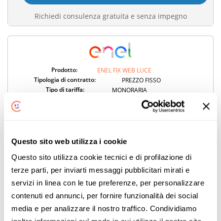
Richiedi consulenza gratuita e senza impegno
Prodotto:
ENEL FIX WEB LUCE
Tipologia di contratto:
PREZZO FISSO
Tipo di tariffa:
MONORARIA
Prezzo Energia:
0,149€
Info:
Vedi dettagli
Vantaggi Aggiuntivi:
VANTAGGI AGGIUNTIVI
78
,50€
SPESA MENSILE
Questo sito web utilizza i cookie
942.01€/ANNO
Questo sito utilizza cookie tecnici e di profilazione di
Prodotto:
ENEL FLEX CONTROL GAS
terze parti, per inviarti messaggi pubblicitari mirati e
Tipologia di contratto:
PREZZO VARIABILE
servizi in linea con le tue preferenze, per personalizzare
Tipo di tariffa:
MONORARIA
contenuti ed annunci, per fornire funzionalità dei social
Prezzo Energia:
PSV + 0,150€
Info:
Vedi dettagli
media e per analizzare il nostro traffico. Condividiamo