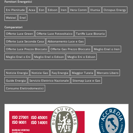
Fornitori Energetici
Eni Plenitude
Acea
Eon
Edison
Iren
Hera Comm
Illumia
Octopus Energy
Wekiwi
Enel
Comparatori
Offerte Luce Green
Offerte Luce Fotovoltaico
Tariffe Luce Bioraria
Offerte Luce Seconda Casa
Abbonamento Luce e Gas
Offerte Luce Prezzo Bloccato
Offerte Gas Prezzo Bloccato
Meglio Enel o Iren
Meglio Enel o Eni
Meglio Enel o Edison
Meglio Eni o Edison
Notizie Energia
Notizie Gas
Faq Energia
Maggior Tutela
Mercato Libero
Guide Energia
Servizio Elettrico Nazionale
Sitemap Luce e Gas
Consumo Elettrodomestici