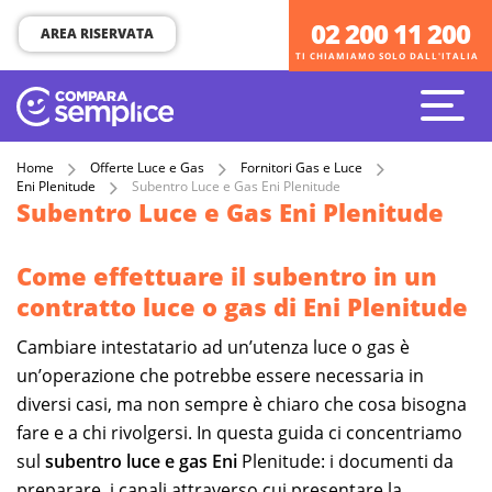
02 200 11 200
02 200 11 200
AREA RISERVATA
TI CHIAMIAMO SOLO DALL'ITALIA
TI CHIAMIAMO SOLO DALL'ITALIA
Home
Offerte Luce e Gas
Fornitori Gas e Luce
Eni Plenitude
Subentro Luce e Gas Eni Plenitude
Subentro Luce e Gas Eni Plenitude
Come effettuare il subentro in un
contratto luce o gas di Eni Plenitude
Cambiare intestatario ad un’utenza luce o gas è
un’operazione che potrebbe essere necessaria in
diversi casi, ma non sempre è chiaro che cosa bisogna
fare e a chi rivolgersi. In questa guida ci concentriamo
sul
subentro luce e gas Eni
Plenitude: i documenti da
preparare, i canali attraverso cui presentare la