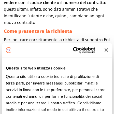
vedere con il codice cliente o il numero del contratto:
questi ultimi, infatti, sono dati amministrativi che
identificano l’utente e che, quindi, cambiano ad ogni
nuovo contratto.
Come presentare la richiesta
Per inoltrare correttamente la richiesta di subentro Eni
Plenitude gas è possibile
chiamare l’assistenza clienti
del fornitore al numero verde 800 900 700
, gratuito e
attivo 24 ore su 24, tranne che nelle festività. Basterà
seguire la voce guida del menu per accedere nella
Questo sito web utilizza i cookie
sezione dedicata e parlare con un operatore.
Questo sito utilizza cookie tecnici e di profilazione di
Sul sito ufficiale https://eniplenitude.com, inoltre, sono
terze parti, per inviarti messaggi pubblicitari mirati e
presenti altri due sistemi per entrare in contatto con il
servizi in linea con le tue preferenze, per personalizzare
customer care: la
live chat
per comunicare via testo e
contenuti ed annunci, per fornire funzionalità dei social
in tempo reale con un addetto dell’assistenza e un mini
media e per analizzare il nostro traffico. Condividiamo
form su cui
lasciare il proprio numero di telefono per
inoltre informazioni sul modo in cui utilizza il nostro sito