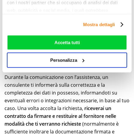
essere richiamati
ad un orario in cui si è liberi da
con i nostri partner che si occupano di analisi dei dati
impegni.
web, pubblicità e social media, i quali potrebbero
combinarle con altre informazioni che ha fornito loro o
La domanda per l’attivazione dell’utenza gas Eni
Mostra dettagli
che hanno raccolto dal suo utilizzo dei loro servizi. Vedi
Plenitude e per il cambio intestatario può essere
la nostra
cookie policy
. Puoi liberamente prestare,
presentata anche
di persona, recandosi presso uno dei
rifiutare o personalizzare il tuo consenso: cliccando sul
numerosi negozi
della compagnia sparsi su tutto il
Accetta tutti
tasto "Accetta tutti”, selezionando le diverse categorie di
territorio nazionale. Per conoscere il centro più vicino è
cookies o installando solo i cookie strettamente
possibile consultare la
mappa interattiva degli Energy
Personalizza
necessari.
Store Eni
presente sul sito ufficiale.
Durante la comunicazione con l’assistenza, un
consulente ti informerà sulla correttezza e la
completezza dei dati in possesso, informandoti su
eventuali errori o integrazioni necessarie, in base al tuo
caso. Una volta accolta la richiesta,
riceverai un
contratto da firmare e restituire al fornitore nelle
modalità che ti verranno richieste
(normalmente è
sufficiente inoltrare la documentazione firmata e