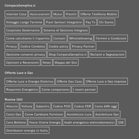
ComparaSemplice.it
Internet Casa
Assicurazioni
Mutui
Prestiti
Offerte Telefonia Mobile
Noleggio Lungo Termine
Piani Sanitari Integrativi
Pay Tv
Chi Siamo
Corporate Governance
Sistema di Gestione Integrato
Come calcoliamo il risparmio
Contatti
Whistleblowing
Termini e Condizioni
Privacy
Codice Condotta
Cookie policy
Privacy Partner
Gestione consensi privacy
Shop ComparaSemplice.it
Reclami e Segnalazioni
Opinioni e Recensioni
News
Mappa del Sito
Offerte Luce e Gas
Offerte Luce e Energia Elettrica
Offerte Gas Casa
Offerte Luce e Gas Imprese
Risparmio Energetico
Come compariamo
I nostri partner
Risorse Utili
Allaccio
Voltura
Subentro
Codice POD
Codice PDR
Costo kWh oggi
Costo Gas
Come Cambiare Fornitore
Autolettura Luce
Autolettura Gas
Caro Bollette
Fasce Orarie Energia
Audit energetico elettrodomestici
GSE
Distributori energia in Italia