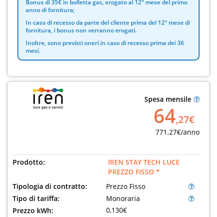
Bonus di 35€ in bolletta gas, erogato al 12° mese del primo
anno di fornitura;
In caso di recesso da parte del cliente prima del 12° mese di
fornitura, i bonus non verranno erogati.
Inoltre, sono previsti oneri in caso di recesso prima dei 36
mesi.
Spesa mensile
64
,27€
771.27€/anno
Prodotto:
IREN STAY TECH LUCE
PREZZO FISSO *
Tipologia di contratto:
Prezzo Fisso
Tipo di tariffa:
Monoraria
0,130€
Prezzo kWh: