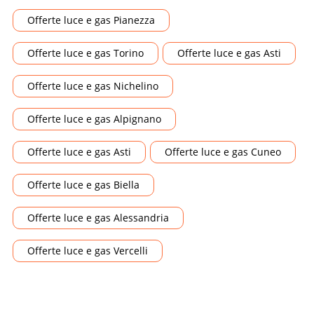
Offerte luce e gas Pianezza
Offerte luce e gas Torino
Offerte luce e gas Asti
Offerte luce e gas Nichelino
Offerte luce e gas Alpignano
Offerte luce e gas Asti
Offerte luce e gas Cuneo
Offerte luce e gas Biella
Offerte luce e gas Alessandria
Offerte luce e gas Vercelli