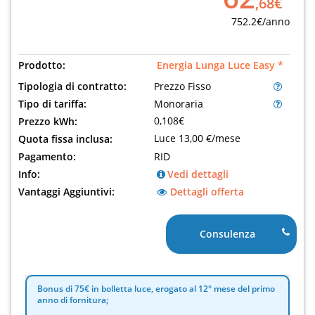
,68€
752.2€/anno
Prodotto:
Energia Lunga Luce Easy *
Tipologia di contratto:
Prezzo Fisso
Tipo di tariffa:
Monoraria
0,108€
Prezzo kWh:
Luce 13,00 €/mese
Quota fissa inclusa:
Pagamento:
RID
Info:
Vedi dettagli
Vantaggi Aggiuntivi:
Dettagli offerta
Consulenza
Bonus di 75€ in bolletta luce, erogato al 12° mese del primo
anno di fornitura;