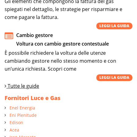
Gli elementi che compongono la fattura del gas
spiegati nel dettaglio, le strategie per risparmiare e
come pagare la fattura.
LEGGI LA GUIDA
Cambio gestore
Voltura con cambio gestore contestuale
È possibile richiedere la voltura delle utenze
cambiando gestore nello stesso momento e con
un’unica richiesta. Scopri come
LEGGI LA GUIDA
Tutte le guide
Fornitori Luce e Gas
Enel Energia
Eni Plenitude
Edison
Acea