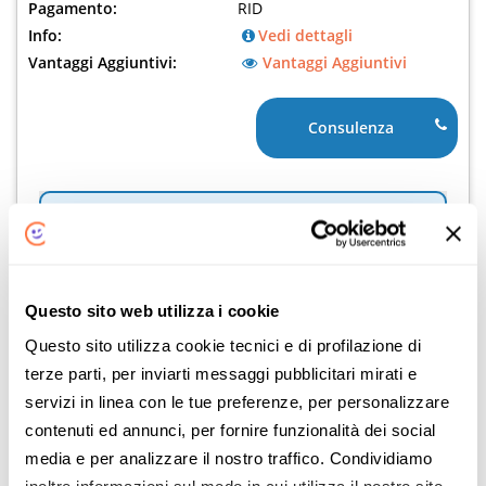
Pagamento:
RID
Info:
Vedi dettagli
Vantaggi Aggiuntivi:
Vantaggi Aggiuntivi
Consulenza
Vantaggi aggiuntivi:
Ricevi fino a 24€ di sconto in bolletta in
due anni per ogni fornitura (1€/mese, 48€
totali) con domiciliazione bancaria attiva.
Questo sito web utilizza i cookie
Questo sito utilizza cookie tecnici e di profilazione di
terze parti, per inviarti messaggi pubblicitari mirati e
servizi in linea con le tue preferenze, per personalizzare
Spesa mensile
contenuti ed annunci, per fornire funzionalità dei social
54
,02€
media e per analizzare il nostro traffico. Condividiamo