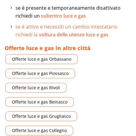
se è presente e temporaneamente disattivato
richiedi un
subentro luce e gas
se è attivo e necessiti un cambio intestatario
richiedi la
voltura delle utenze luce e gas
Offerte luce e gas in altre città
Offerte luce e gas Orbassano
Offerte luce e gas Piossasco
Offerte luce e gas Rivoli
Offerte luce e gas Beinasco
Offerte luce e gas Grugliasco
Offerte luce e gas Collegno