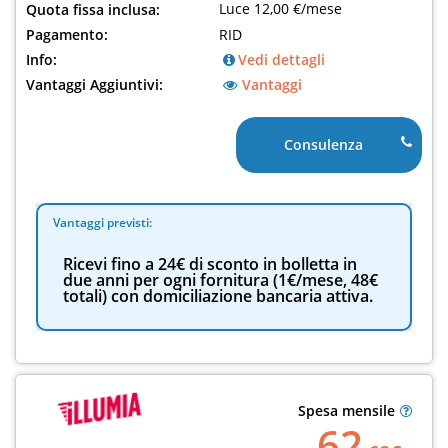
Luce 12,00 €/mese
Quota fissa inclusa:
Pagamento:
RID
Info:
Vedi dettagli
Vantaggi Aggiuntivi:
Vantaggi
Consulenza
Vantaggi previsti:
Ricevi fino a 24€ di sconto in bolletta in
due anni per ogni fornitura (1€/mese, 48€
totali) con domiciliazione bancaria attiva.
Spesa mensile
62