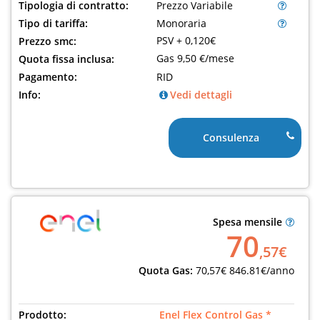
Tipologia di contratto:
Prezzo Variabile
Tipo di tariffa:
Monoraria
PSV + 0,120€
Prezzo smc:
Gas 9,50 €/mese
Quota fissa inclusa:
Pagamento:
RID
Info:
Vedi dettagli
Consulenza
Spesa mensile
70
,57€
Quota Gas:
70,57€
846.81€/anno
Prodotto:
Enel Flex Control Gas *