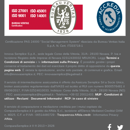
Certificazione PAS 24000 "Social Management System" rilasciata da Bureau Veritas Italia
S.p.A. N. Cert. IT333718-1
Innova Semplice S.p.A., sede legale Corso della Vittoria, 31/A - 28100 Novara. P. Iva e
Iscrizione Registro delle Imprese di Novara 02312430032 M5UXCR1. Leggi
Termini e
Condizioni di servizio
e le
informazioni sulla Privacy
. È possibile gestire i propri
consensi al trattamento dei dati ed esercitare il proprio diritto di opposizione da
questa
pagina web
. È vietata la riproduzione, anche solo parziale, di contenuti e grafica. Email:
info@innovasemplice.it; PEC: innovasemplice@legalmail.it
Il servizio di intermediazione assicurativa è offerto da Assicura Semplice Srl a Socio Unico,
broker assicurativo regolamentato dall'IVASS ed iscritto al RUI con numero B000576481 il
09/06/2017, P.IVA 02524610033, Indirizzo: Corso della Vittoria, 31/A - 28100 Novara (NO)
- PEC: assicurasemplice@legalmail.it - Telefono: +39 02 20011403.
MUP
-
Condizioni di
utilizzo
-
Reclami
-
Documenti Informativi
-
RCP: in caso di sinistro
Il servizio di comparazione e mediazione creditizia per i mutui ospitato da
ComparaSemplice.it è gestito da Affida S.r.l., iscrizione all'Elenco Mediatori Creditizi OAM
n. M325, C.F. e P.IVA : 06514480729 -
Trasparenza Affida.credit
- Informativa Privacy
Affida
.
ComparaSemplice.it © ® 2013 • 2026