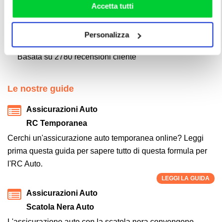
Valutazione del nostro servizio di
personalizzare il tuo consenso: cliccando sul tasto
Accetta tutti
comparazione
"Accetta tutti”, selezionando le diverse categorie di
cookies o installando solo i cookie strettamente
Personalizza
necessari.
Media:
5
su
5
Basata su
2780
recensioni cliente
Le nostre guide
Assicurazioni Auto
RC Temporanea
Cerchi un'assicurazione auto temporanea online? Leggi
prima questa guida per sapere tutto di questa formula per
l'RC Auto.
LEGGI LA GUIDA
Assicurazioni Auto
Scatola Nera Auto
L'assicurazione auto con la scatola nera convengono