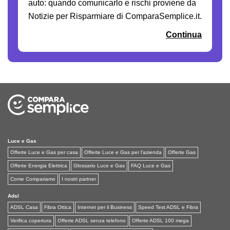
auto: quando comunicarlo e rischi proviene da
Notizie per Risparmiare di ComparaSemplice.it.
Continua
Luce e Gas
Offerte Luce e Gas per casa
Offerte Luce e Gas per l'azienda
Offerte Gas
Offerte Energia Elettrica
Glossario Luce e Gas
FAQ Luce e Gas
Come Compariamo
I nostri partner
Adsl
ADSL Casa
Fibra Ottica
Internet per il Business
Speed Test ADSL e Fibra
Verifica copertura
Offerte ADSL senza telefono
Offerte ADSL 100 mega