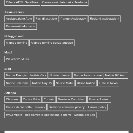
Offerte ADSL Satellitare
Osservatorio Internet e Telefonia
Assicurazioni
Assicurazione Auto
Fasi di acquisto
Partner Assicurativi
Reclami assicurazioni
Documenti Informativi
Noleggio auto
A lungo termine
A lungo termine senza anticipo
Mutui
Preventivo Mutui
Blog
Notizie Energia
Notizie Gas
Notizie Internet
Notizie Assicurazioni
Notizie RC Auto
Notizie Telefonia
Notizie Pay TV
Notizie Mutui
Ultime Notizie
Tutte le News
Azienda
Chi siamo
Codice Etico
Contatti
Termini e Condizioni
Privacy Partner
Codice di condotta
Privacy
Gestione consensi privacy
Cookie policy
MyCompara - Regolamento operazione a premi
Mappa del Sito