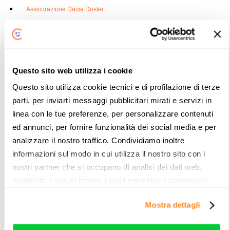
Assicurazione Dacia Duster
Assicurazione Dodge Ram
Assicurazione Ford Mustang
Assicurazione Auto e Legge 104
Questo sito web utilizza i cookie
Assicurazione Furgone
Questo sito utilizza cookie tecnici e di profilazione di terze
parti, per inviarti messaggi pubblicitari mirati e servizi in
Assicurazione Jeep Renegade
linea con le tue preferenze, per personalizzare contenuti
Assicurazione Auto con la Banca
ed annunci, per fornire funzionalità dei social media e per
Rc Auto familiare: cos'è
analizzare il nostro traffico. Condividiamo inoltre
informazioni sul modo in cui utilizza il nostro sito con i
Legge Bersani sulle Assicurazioni
nostri partner che si occupano di analisi dei dati web,
Massimali RCA Assicurazioni Auto: cosa sono
pubblicità e social media, i quali potrebbero combinarle
con altre informazioni che ha fornito loro o che hanno
Attestato di rischio: cos'è, a cosa serve e dove si trova
Mostra dettagli
raccolto dal suo utilizzo dei loro servizi. Vedi la nostra
cookie policy
. Puoi liberamente prestare, rifiutare o