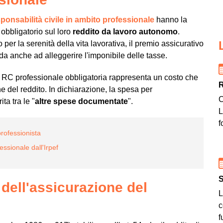
sponsabilità civile in ambito professionale
hanno la
 obbligatorio sul loro
reddito da lavoro autonomo
.
er la serenità della vita lavorativa, il premio assicurativo
ada anche ad alleggerire l'imponibile delle tasse.
la RC professionale obbligatoria rappresenta un costo che
 del reddito. In dichiarazione, la spesa per
C
ta tra le "
altre spese documentate
".
L
f
professionista
ssionale dall'Irpef
S
à dell'assicurazione del
L
c
f