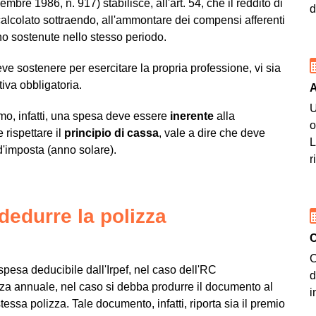
bre 1986, n. 917) stabilisce, all'art. 54, che il reddito di
d
 calcolato sottraendo, all'ammontare dei compensi afferenti
ono sostenute nello stesso periodo.
eve sostenere per esercitare la propria professione, vi sia
iva obbligatoria.
A
U
mo, infatti, una spesa deve essere
inerente
alla
o
 rispettare il
principio di cassa
, vale a dire che deve
L
d'imposta (anno solare).
r
dedurre la polizza
C
C
pesa deducibile dall'Irpef, nel caso dell'RC
d
za annuale, nel caso si debba produrre il documento al
i
essa polizza. Tale documento, infatti, riporta sia il premio