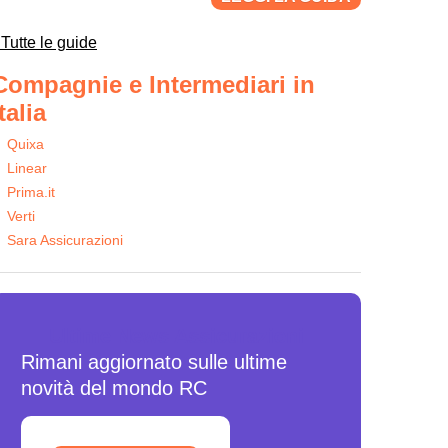
Tutte le guide
Compagnie e Intermediari in
Italia
Quixa
Linear
Prima.it
Verti
Sara Assicurazioni
Ultime News Assicurazioni
Rimani aggiornato sulle ultime
novità del mondo RC