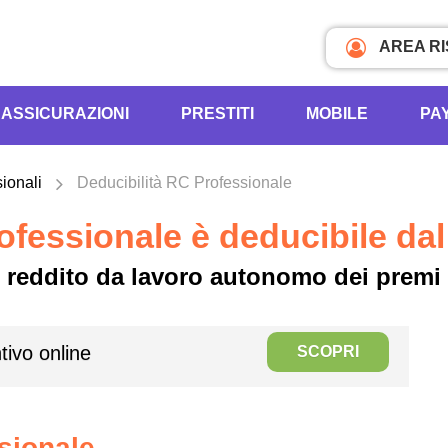
AREA R
ASSICURAZIONI
PRESTITI
MOBILE
PA
ionali
Deducibilità RC Professionale
fessionale è deducibile dal
uo reddito da lavoro autonomo dei premi
tivo online
SCOPRI
ssionale