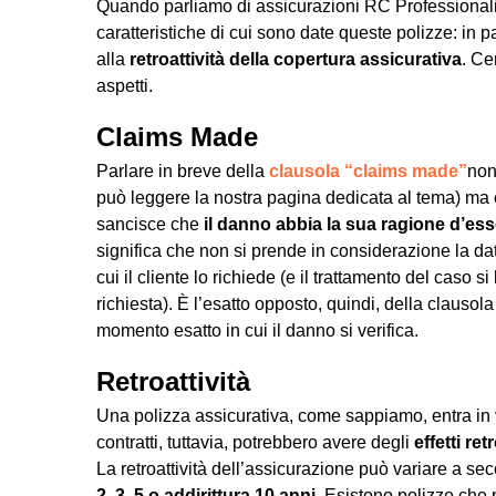
Quando parliamo di assicurazioni RC Professional
caratteristiche di cui sono date queste polizze: in pa
alla
retroattività della copertura assicurativa
. Ce
aspetti.
Claims Made
Parlare in breve della
clausola “claims made”
non
può leggere la nostra pagina dedicata al tema) ma
sancisce che
il danno abbia la sua ragione d’ess
significa che non si prende in considerazione la da
cui il cliente lo richiede (e il trattamento del caso
richiesta). È l’esatto opposto, quindi, della clausola
momento esatto in cui il danno si verifica.
Retroattività
Una polizza assicurativa, come sappiamo, entra in 
contratti, tuttavia, potrebbero avere degli
effetti ret
La retroattività dell’assicurazione può variare a se
2, 3, 5 o addirittura 10 anni
. Esistono polizze ch