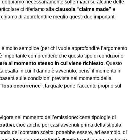
i dobbiamo necessariamente soffermarci su alcune delle
rticolare ci riferiamo alla
clausola “claims made”
e
rchiamo di approfondire meglio questi due importanti
 è molto semplice (per chi vuole approfondire l’argomento
 è importante comprendere che questo tipo di condizione
ere al momento stesso in cui viene richiesto
. Questo
ta esatta in cui il danno è avvenuto, bensì il momento in
 si baserà sulle condizioni previste nel momento della
 “
loss occurrence
", la quale pone l’accento proprio sul
vigore nel momento dell’emissione: certe tipologie di
roattivi
, cioè anche per casi avvenuti prima della stipula.
conda del contratto scelto: potrebbe essere, ad esempio, di
e prevedono una
retroattività
illimitata
nel tempo, anche se