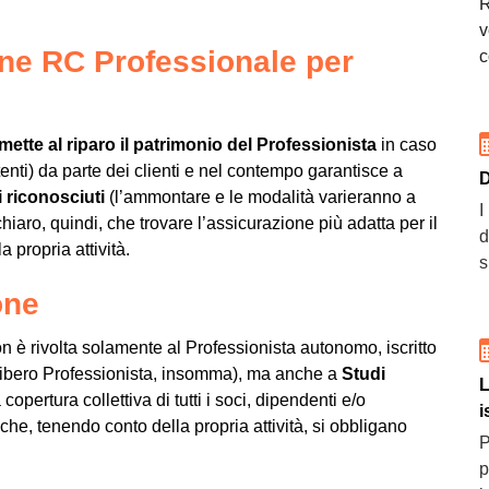
R
v
one RC Professionale per
c
mette al riparo il patrimonio del Professionista
in caso
tenti) da parte dei clienti e nel contempo garantisce a
D
i riconosciuti
(l’ammontare e le modalità varieranno a
I
iaro, quindi, che trovare l’assicurazione più adatta per il
d
a propria attività.
s
one
 è rivolta solamente al Professionista autonomo, iscritto
l Libero Professionista, insomma), ma anche a
Studi
L
copertura collettiva di tutti i soci, dipendenti e/o
i
che, tenendo conto della propria attività, si obbligano
P
p