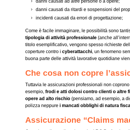
danni causati ad altre persone o a opere;
danni causati da ritardi e sospensioni del prop
incidenti causati da errori di progettazione;
Come è facile immaginare, le possibilità sono tant
tipologia di attività professionale
(anche all’inter
titolo esemplificativo, vengono spesso richieste d
coperture contro i
cyberattacchi
, un fenomeno sempr
buona parte delle attività lavorative quotidiane vien
Che cosa non copre l’assi
Tuttavia le assicurazioni professionali non coprono
esempio,
frodi e atti dolosi contro clienti o altre 
opere ad alto rischio
(pensiamo, ad esempio, a dig
polizza neppure
i mancati obblighi di natura fisc
Assicurazione “Claims mad