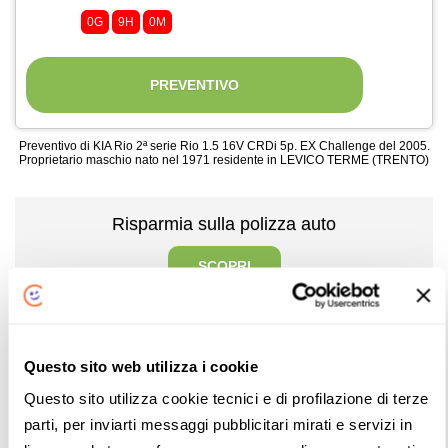
0G
9H
0M
PREVENTIVO
Preventivo di KIA Rio 2ª serie Rio 1.5 16V CRDi 5p. EX Challenge del 2005.
Proprietario maschio nato nel 1971 residente in LEVICO TERME (TRENTO)
Risparmia sulla polizza auto
SCOPRI
[Torna all'indice]
Questo sito web utilizza i cookie
Quando conviene e quali vantaggi ha
Questo sito utilizza cookie tecnici e di profilazione di terze
l'assicurazione furto e incendio?
parti, per inviarti messaggi pubblicitari mirati e servizi in
La
polizza furto incendio
offre numerosi vantaggi,