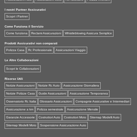
I nostri Partner Assicurativi
Scopri i Partner
Come Funziona il Servizio
Come funziona
Reclami Assicurazioni
Whistleblowing Assicura Semplice
Prodotti Assicurativi non comparati
Polizza Casa
Rc Professionale
Assicurazioni Viaggio
Le Altre Collaborazioni
Scopri le Collaborazioni
Risorse Utili
Notizie Assicurazioni
Notizie Rc Auto
Assicurazione Giornaliera
Notizie Polizze Casa
Guide Assicurazioni
Assicurazione Temporanea
Osservatorio Rc Italia
Glossario Assicurazioni
Compagnie Assicurative e Intermediari
Assicurazione a km
Polizza semestrale
Assicurazione Mensile
Garanzie Accessorie
Costruttori Auto
Costruttori Moto
Sitemap Modelli Auto
Sitemap Modelli Moto
Sospensione Assicurazione Auto