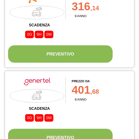
316
,14
€/ANNO
SCADENZA
0G
9H
0M
PREVENTIVO
PREZZO DA
401
,68
€/ANNO
SCADENZA
0G
9H
0M
PREVENTIVO