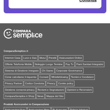
Continua
ComparaSemplice.it
Internet Casa
Luce e Gas
Mutui
Prestiti
Assicurazioni Online
Offerte Telefonia Mobile
Noleggio Lungo Termine
Pay Tv
Piani Sanitari Integrativi
Sistema di Gestione Integrato
Chi Siamo
Corporate Governance
Come calcoliamo il risparmio
Contatti
Whistleblowing
Termini e Condizioni
Privacy Partner
Codice Condotta
Privacy
Cookie policy
Gestione consensi privacy
Reclami e Segnalazioni
Opinioni e Recensioni
ComparaSemplice.it Shop
News
Mappa del Sito
Prodotti Assicurativi in Comparazione
Assicurazioni Auto
Assicurazioni Moto
Rc Autocarro
Polizza Infortuni