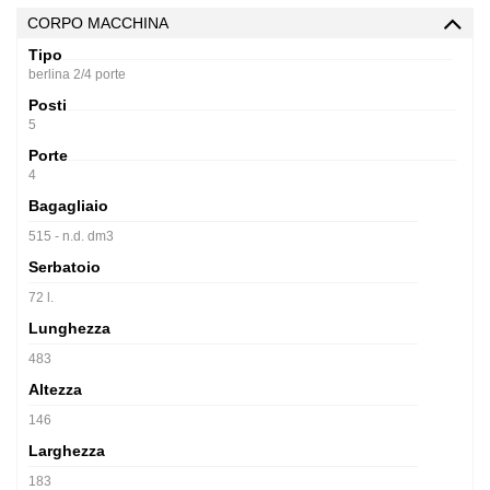
CORPO MACCHINA
Tipo
berlina 2/4 porte
Posti
5
Porte
4
Bagagliaio
515 - n.d. dm3
Serbatoio
72 l.
Lunghezza
483
Altezza
146
Larghezza
183