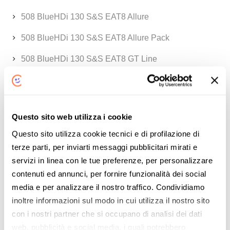
508 BlueHDi 130 S&S EAT8 Allure
508 BlueHDi 130 S&S EAT8 Allure Pack
508 BlueHDi 130 S&S EAT8 GT Line
508 BlueHDi 130 S&S EAT8 GT Line
508 BlueHDi 130 S&S EAT8 GT
Questo sito web utilizza i cookie
508 BlueHDi 130 S&S EAT8 GT Pack
Questo sito utilizza cookie tecnici e di profilazione di
508 BlueHDi 160 S&S EAT8 GT Line
terze parti, per inviarti messaggi pubblicitari mirati e
servizi in linea con le tue preferenze, per personalizzare
508 BlueHDi 160 S&S EAT8 Business
contenuti ed annunci, per fornire funzionalità dei social
508 BlueHDi 160 S&S EAT8 Allure
media e per analizzare il nostro traffico. Condividiamo
inoltre informazioni sul modo in cui utilizza il nostro sito
508 BlueHDi 160 S&S EAT8 Business
con i nostri partner che si occupano di analisi dei dati
web, pubblicità e social media, i quali potrebbero
508 BlueHDi 160 S&S EAT8 Business