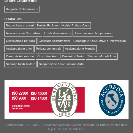
Le Altre Collaborazioni
Scopri le Collaborazioni
Risorse Utili
Notizie Assicurazioni
Notizie Rc Auto
Notizie Polizze Casa
Assicurazione Giornaliera
Guide Assicurazioni
Assicurazione Temporanea
Osservatorio Rc Italia
Glossario Assicurazioni
Compagnie Assicurative e Intermediari
Assicurazione a km
Polizza semestrale
Assicurazione Mensile
Garanzie Accessorie
Costruttori Auto
Costruttori Moto
Sitemap Modelli Auto
Sitemap Modelli Moto
Sospensione Assicurazione Auto
Certificazione PAS 24000 "Social Management System" rilasciata da Bureau Veritas Italia
S.p.A. N. Cert. IT333718-1