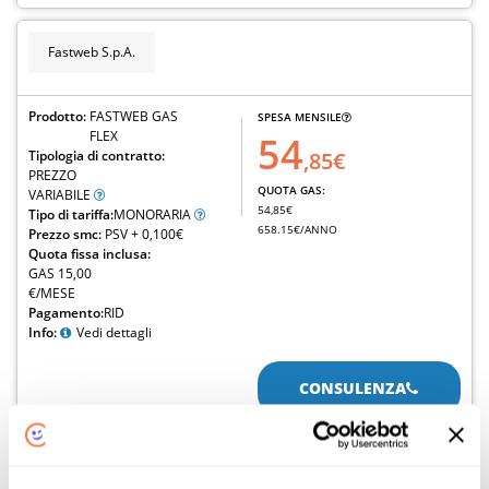
Fastweb S.p.A.
Prodotto:
FASTWEB GAS
SPESA MENSILE
FLEX
54
Tipologia di contratto:
,85€
PREZZO
QUOTA GAS:
VARIABILE
54,85€
Tipo di tariffa:
MONORARIA
658.15€/ANNO
Prezzo smc:
PSV + 0,100€
Quota fissa inclusa:
GAS 15,00
€/MESE
Pagamento:
RID
Info:
Vedi dettagli
CONSULENZA