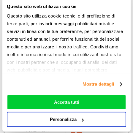
Questo sito web utilizza i cookie
Prodotto:
GAS FLEX *
SPESA MENSILE
Questo sito utilizza cookie tecnici e di profilazione di
Tipologia di contratto:
56
terze parti, per inviarti messaggi pubblicitari mirati e
PREZZO
,20€
VARIABILE
servizi in linea con le tue preferenze, per personalizzare
QUOTA GAS:
Tipo di tariffa:
MONORARIA
contenuti ed annunci, per fornire funzionalità dei social
56,20€
Prezzo smc:
PSV + 0,050€
674.45€/ANNO
media e per analizzare il nostro traffico. Condividiamo
Quota fissa inclusa:
GAS 7,00
inoltre informazioni sul modo in cui utilizza il nostro sito
€/MESE
con i nostri partner che si occupano di analisi dei dati
Pagamento:
RID
Info:
Vedi dettagli
web, pubblicità e social media, i quali potrebbero
combinarle con altre informazioni che ha fornito loro o
CONSULENZA
Mostra dettagli
che hanno raccolto dal suo utilizzo dei loro servizi. Vedi
la nostra
cookie policy
. Puoi liberamente prestare,
rifiutare o personalizzare il tuo consenso: cliccando sul
Accetta tutti
tasto "Accetta tutti”, selezionando le diverse categorie di
cookies o installando solo i cookie strettamente
Personalizza
necessari.
Prodotto:
EDISON
SPESA MENSILE
DYNAMIC GAS