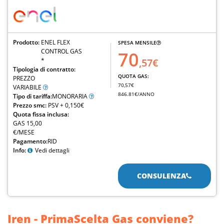
Prodotto:
ENEL FLEX
SPESA MENSILE
CONTROL GAS
70
*
,57€
Tipologia di contratto:
QUOTA GAS:
PREZZO
70,57€
VARIABILE
846.81€/ANNO
Tipo di tariffa:
MONORARIA
Prezzo smc:
PSV + 0,150€
Quota fissa inclusa:
GAS 15,00
€/MESE
Pagamento:
RID
Info:
Vedi dettagli
CONSULENZA
Iren - PrimaScelta Gas conviene?