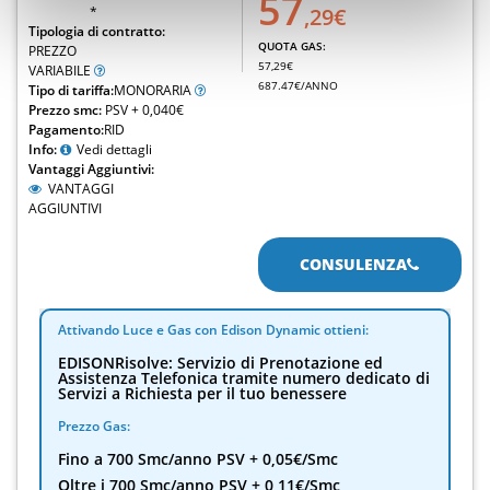
57
*
,29€
Tipologia di contratto:
QUOTA GAS:
PREZZO
57,29€
VARIABILE
687.47€/ANNO
Tipo di tariffa:
MONORARIA
Prezzo smc:
PSV + 0,040€
Pagamento:
RID
Info:
Vedi dettagli
Vantaggi Aggiuntivi:
VANTAGGI
AGGIUNTIVI
CONSULENZA
Attivando Luce e Gas con Edison Dynamic ottieni:
EDISONRisolve: Servizio di Prenotazione ed
Assistenza Telefonica tramite numero dedicato di
Servizi a Richiesta per il tuo benessere
Prezzo Gas:
Fino a 700 Smc/anno PSV + 0,05€/Smc
Oltre i 700 Smc/anno PSV + 0,11€/Smc