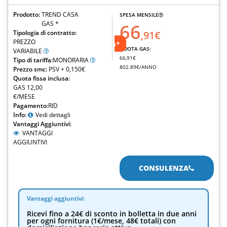
Prodotto:
TREND CASA
SPESA MENSILE
GAS *
66
Tipologia di contratto:
,91€
48€
PREZZO
di sconto*
QUOTA GAS:
VARIABILE
66,91€
Tipo di tariffa:
MONORARIA
802.89€/ANNO
Prezzo smc:
PSV + 0,150€
Quota fissa inclusa:
GAS 12,00
€/MESE
Pagamento:
RID
Info:
Vedi dettagli
Vantaggi Aggiuntivi:
VANTAGGI
AGGIUNTIVI
CONSULENZA
Vantaggi aggiuntivi:
Ricevi fino a 24€ di sconto in bolletta in due anni
per ogni fornitura (1€/mese, 48€ totali) con