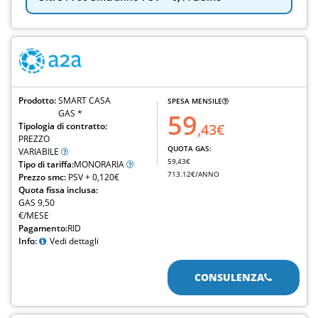
Prodotto:
SMART CASA
SPESA MENSILE
GAS *
59
Tipologia di contratto:
,43€
PREZZO
QUOTA GAS:
VARIABILE
59,43€
Tipo di tariffa:
MONORARIA
713.12€/ANNO
Prezzo smc:
PSV + 0,120€
Quota fissa inclusa:
GAS 9,50
€/MESE
Pagamento:
RID
Info:
Vedi dettagli
CONSULENZA