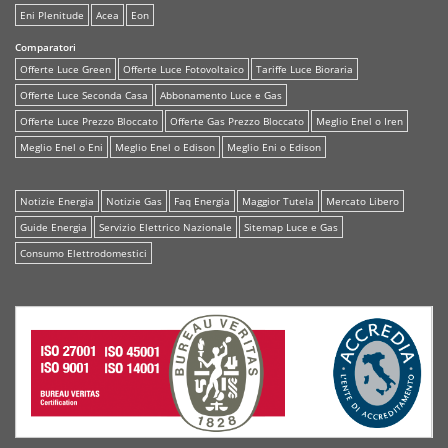
Eni Plenitude
Acea
Eon
Comparatori
Offerte Luce Green
Offerte Luce Fotovoltaico
Tariffe Luce Bioraria
Offerte Luce Seconda Casa
Abbonamento Luce e Gas
Offerte Luce Prezzo Bloccato
Offerte Gas Prezzo Bloccato
Meglio Enel o Iren
Meglio Enel o Eni
Meglio Enel o Edison
Meglio Eni o Edison
Notizie Energia
Notizie Gas
Faq Energia
Maggior Tutela
Mercato Libero
Guide Energia
Servizio Elettrico Nazionale
Sitemap Luce e Gas
Consumo Elettrodomestici