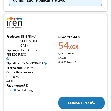
domiciliazione bancaria attiva.
Prodotto:
IREN PRIMA
SPESA MENSILE
SCELTA LIGHT
54
GAS *
,02€
Tipologia di contratto:
QUOTA GAS:
PREZZO FISSO
54,02€
648.29€/ANNO
Tipo di tariffa:
MONORARIA
Prezzo smc:
0,454€
Quota fissa inclusa:
GAS 8,50
€/MESE
Pagamento:
RID
Info:
Vedi dettagli
CONSULENZA