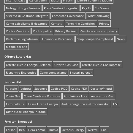
Internet Casa
Assicurazioni
Mutui
Prestiti
Offerte Telefonia Mobile
Noleggio Lungo Termine
Piani Sanitari Integrativi
Pay Tv
Chi Siamo
Sistema di Gestione Integrato
Corporate Governance
Whistleblowing
Come calcoliamo il risparmio
Contatti
Termini e Condizioni
Privacy
Codice Condotta
Cookie policy
Privacy Partner
Gestione consensi privacy
Reclami e Segnalazioni
Opinioni e Recensioni
Shop ComparaSemplice.it
News
Mappa del Sito
Offerte Luce e Gas
Offerte Luce e Energia Elettrica
Offerte Gas Casa
Offerte Luce e Gas Imprese
Risparmio Energetico
Come compariamo
I nostri partner
Risorse Utili
Allaccio
Voltura
Subentro
Codice POD
Codice PDR
Costo kWh oggi
Costo Gas
Come Cambiare Fornitore
Autolettura Luce
Autolettura Gas
Caro Bollette
Fasce Orarie Energia
Audit energetico elettrodomestici
GSE
Distributori energia in Italia
Fornitori Energetici
Edison
Iren
Hera Comm
Illumia
Octopus Energy
Wekiwi
Enel