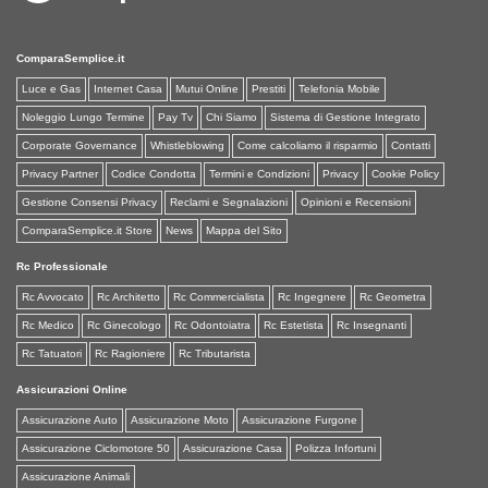
ComparaSemplice.it
Luce e Gas
Internet Casa
Mutui Online
Prestiti
Telefonia Mobile
Noleggio Lungo Termine
Pay Tv
Chi Siamo
Sistema di Gestione Integrato
Corporate Governance
Whistleblowing
Come calcoliamo il risparmio
Contatti
Privacy Partner
Codice Condotta
Termini e Condizioni
Privacy
Cookie Policy
Gestione Consensi Privacy
Reclami e Segnalazioni
Opinioni e Recensioni
ComparaSemplice.it Store
News
Mappa del Sito
Rc Professionale
Rc Avvocato
Rc Architetto
Rc Commercialista
Rc Ingegnere
Rc Geometra
Rc Medico
Rc Ginecologo
Rc Odontoiatra
Rc Estetista
Rc Insegnanti
Rc Tatuatori
Rc Ragioniere
Rc Tributarista
Assicurazioni Online
Assicurazione Auto
Assicurazione Moto
Assicurazione Furgone
Assicurazione Ciclomotore 50
Assicurazione Casa
Polizza Infortuni
Assicurazione Animali