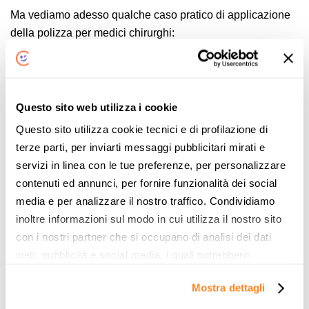
Ma vediamo adesso qualche caso pratico di applicazione
della polizza per medici chirurghi:
danni derivanti da mancato intervento per cure
urgenti, laddove non sussista dolo;
interventi chirurgici o invasivi senza utilizzo della
Questo sito web utilizza i cookie
anestesia totale;
Questo sito utilizza cookie tecnici e di profilazione di
controversie concernenti danni subiti dal chirurgo
terze parti, per inviarti messaggi pubblicitari mirati e
assicurato a seguito di fatti illeciti di altri soggetti.
servizi in linea con le tue preferenze, per personalizzare
contenuti ed annunci, per fornire funzionalità dei social
Claims made, loss occurence e retroattività
media e per analizzare il nostro traffico. Condividiamo
Questi regimi richiedono particolare attenzione in quanto
inoltre informazioni sul modo in cui utilizza il nostro sito
possono fare la differenza per la salvaguardia del
con i nostri partner che si occupano di analisi dei dati
patrimonio personale del medico chirurgo.
web, pubblicità e social media, i quali potrebbero
combinarle con altre informazioni che ha fornito loro o
Il
regime di claims made prevede che il sinistro sia
Mostra dettagli
che hanno raccolto dal suo utilizzo dei loro servizi. Vedi
attivato nel momento in cui viene richiesto il
la nostra
cookie policy
. Puoi liberamente prestare,