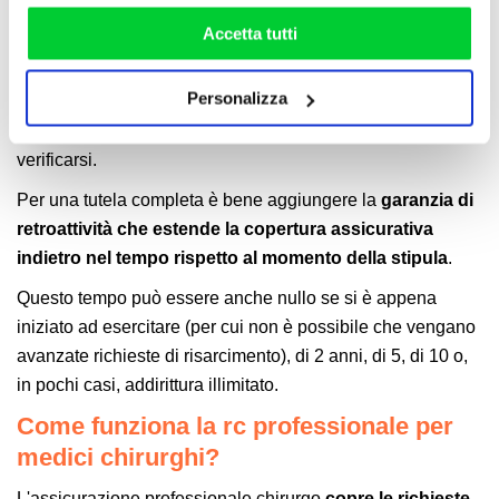
risarcimento
, a
prescindere da quando l'atto si sia
rifiutare o personalizzare il tuo consenso: cliccando sul
verificato
in quanto, molto spesso, intercorre del tempo tra
Accetta tutti
tasto "Accetta tutti”, selezionando le diverse categorie di
il verificarsi del danno e la sua percezione.
cookies o installando solo i cookie strettamente
Personalizza
All'opposto funziona il regime di loss occurence che
necessari.
prevede che la richiesta del danno sia contestuale al suo
verificarsi.
Per una tutela completa è bene aggiungere la
garanzia di
retroattività che estende la copertura assicurativa
indietro nel tempo rispetto al momento della stipula
.
Questo tempo può essere anche nullo se si è appena
iniziato ad esercitare (per cui non è possibile che vengano
avanzate richieste di risarcimento), di 2 anni, di 5, di 10 o,
in pochi casi, addirittura illimitato.
Come funziona la rc professionale per
medici chirurghi?
L'assicurazione professionale chirurgo
copre le richieste