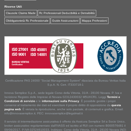
Risorse Utili
Clausole Claims Made
Rc Professionali Deducibilità e Detraibilità
Obbligatorietà Rc Professionale
Guide Assicurazioni
Mappa Professioni
Certificazione PAS 24000 "Social Management System" rilasciata da Bureau Veritas Italia
S.p.A. N. Cert. IT333718-1
Innova Semplice S.p.A., sede legale Corso della Vittoria, 31/A - 28100 Novara. P. Iva e
Iscrizione Registro delle Imprese di Novara 02312430032 M5UXCR1. Leggi
Termini e
Condizioni di servizio
e le
informazioni sulla Privacy
. È possibile gestire i propri
consensi al trattamento dei dati ed esercitare il proprio diritto di opposizione da
questa
pagina web
. È vietata la riproduzione, anche solo parziale, di contenuti e grafica. Email:
info@innovasemplice.it; PEC: innovasemplice@legalmail.it
Il servizio di intermediazione assicurativa è offerto da Assicura Semplice Srl a Socio Unico,
broker assicurativo regolamentato dall'IVASS ed iscritto al RUI con numero B000576481 il
09/06/2017, P.IVA 02524610033, Indirizzo: Corso della Vittoria, 31/A - 28100 Novara (NO)