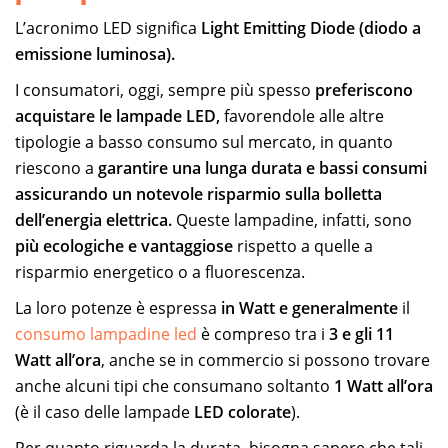
L’acronimo LED significa
Light
Emitting Diode (diodo a
emissione luminosa).
I consumatori, oggi, sempre più spesso
preferiscono
acquistare le lampade LED,
favorendole alle altre
tipologie a basso consumo sul mercato, in quanto
riescono a
garantire una lunga durata e bassi consumi
assicurando un notevole risparmio sulla bolletta
dell’energia elettrica.
Queste lampadine, infatti, sono
più ecologiche
e vantaggiose
rispetto a quelle a
risparmio energetico o a fluorescenza.
La loro potenze è espressa
in Watt e generalmente
il
consumo lampadine led
è compreso tra i
3 e gli 11
Watt all’ora
, anche se in commercio si possono trovare
anche alcuni tipi che consumano soltanto
1 Watt all’ora
(è il caso delle lampade
LED colorate
).
Per quanto riguarda la durata, bisogna sapere che tali