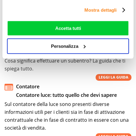
combinarle con altre informazioni che ha fornito loro o
Voltura
Mostra dettagli
che hanno raccolto dal suo utilizzo dei loro servizi. Vedi
Ti spieghiamo quando richiedere una voltura di un
la nostra
cookie policy
. Puoi liberamente prestare,
contratto luce o gas.
rifiutare o personalizzare il tuo consenso: cliccando sul
Accetta tutti
LEGGI LA GUIDA
tasto "Accetta tutti”, selezionando le diverse categorie di
Contratti
cookies o installando solo i cookie strettamente
Personalizza
necessari.
Subentro
Cosa significa effettuare un subentro? La guida che ti
spiega tutto.
LEGGI LA GUIDA
Contatore
Contatore luce: tutto quello che devi sapere
Sul contatore della luce sono presenti diverse
informazioni utili per i clienti sia in fase di attivazione
contrattuale che in fase di contratto in essere con una
società di vendita.