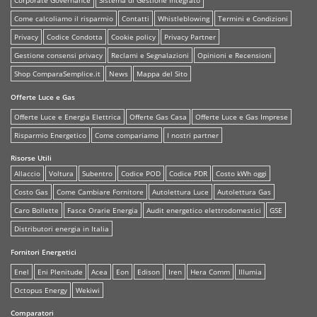
Come calcoliamo il risparmio
Contatti
Whistleblowing
Termini e Condizioni
Privacy
Codice Condotta
Cookie policy
Privacy Partner
Gestione consensi privacy
Reclami e Segnalazioni
Opinioni e Recensioni
Shop ComparaSemplice.it
News
Mappa del Sito
Offerte Luce e Gas
Offerte Luce e Energia Elettrica
Offerte Gas Casa
Offerte Luce e Gas Imprese
Risparmio Energetico
Come compariamo
I nostri partner
Risorse Utili
Allaccio
Voltura
Subentro
Codice POD
Codice PDR
Costo kWh oggi
Costo Gas
Come Cambiare Fornitore
Autolettura Luce
Autolettura Gas
Caro Bollette
Fasce Orarie Energia
Audit energetico elettrodomestici
GSE
Distributori energia in Italia
Fornitori Energetici
Enel
Eni Plenitude
Acea
Eon
Edison
Iren
Hera Comm
Illumia
Octopus Energy
Wekiwi
Comparatori