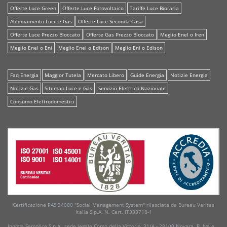
Offerte Luce Green
Offerte Luce Fotovoltaico
Tariffe Luce Bioraria
Abbonamento Luce e Gas
Offerte Luce Seconda Casa
Offerte Luce Prezzo Bloccato
Offerte Gas Prezzo Bloccato
Meglio Enel o Iren
Meglio Enel o Eni
Meglio Enel o Edison
Meglio Eni o Edison
Faq Energia
Maggior Tutela
Mercato Libero
Guide Energia
Notizie Energia
Notizie Gas
Sitemap Luce e Gas
Servizio Elettrico Nazionale
Consumo Elettrodomestici
Certificazione PAS 24000 "Social Management System" rilasciata da Bureau Veritas
Italia S.p.A. N. Cert. IT333718-1
Innova Semplice S.p.A., sede legale Corso della Vittoria, 31/A - 28100 Novara. P. Iva e