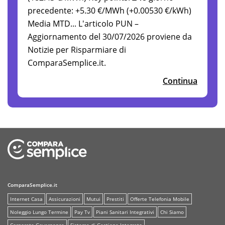
precedente: +5.30 €/MWh (+0.00530 €/kWh)
Media MTD... L'articolo PUN –
Aggiornamento del 30/07/2026 proviene da
Notizie per Risparmiare di
ComparaSemplice.it.
Continua
ComparaSemplice.it
Internet Casa
Assicurazioni
Mutui
Prestiti
Offerte Telefonia Mobile
Noleggio Lungo Termine
Pay Tv
Piani Sanitari Integrativi
Chi Siamo
Corporate Governance
Sistema di Gestione Integrato