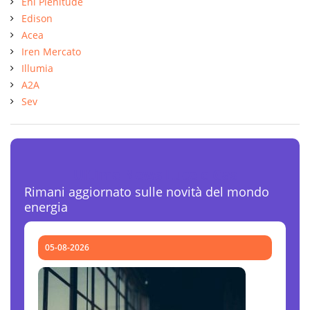
Eni Plenitude
Edison
Acea
Iren Mercato
Illumia
A2A
Sev
Ultime News Luce e Gas
Rimani aggiornato sulle novità del mondo
energia
05-08-2026