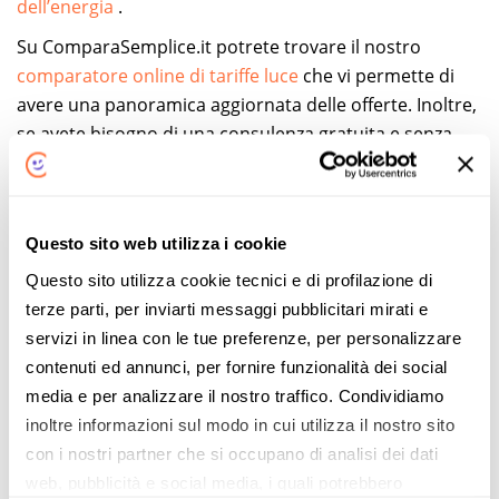
dell’energia
.
Su ComparaSemplice.it potrete trovare il nostro
comparatore online di tariffe luce
che vi permette di
avere una panoramica aggiornata delle offerte. Inoltre,
se avete bisogno di una consulenza gratuita e senza
impegno, potete contattare i nostri esperti energia, al
numero verde o in chat nel sito.
[Torna all'indice]
Questo sito web utilizza i cookie
Questo sito utilizza cookie tecnici e di profilazione di
Guide Luce e Gas
terze parti, per inviarti messaggi pubblicitari mirati e
Contratti
servizi in linea con le tue preferenze, per personalizzare
contenuti ed annunci, per fornire funzionalità dei social
Allaccio
media e per analizzare il nostro traffico. Condividiamo
Tutto quello che ti serve sapere sull'allacciamento della
inoltre informazioni sul modo in cui utilizza il nostro sito
fornitura di energia elettrica e gas.
con i nostri partner che si occupano di analisi dei dati
LEGGI LA GUIDA
web, pubblicità e social media, i quali potrebbero
Contratti