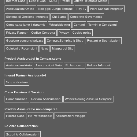
Internet Casa
Luce e Gas
Mutui
Prestiti
Offerte Telefonia Mobile
Assicurazioni Online
Noleggio Lungo Termine
Pay Tv
Piani Sanitari Integrativi
Sistema di Gestione Integrato
Chi Siamo
Corporate Governance
Come calcoliamo il risparmio
Whistleblowing
Contatti
Termini e Condizioni
Privacy Partner
Codice Condotta
Privacy
Cookie policy
Gestione consensi privacy
ComparaSemplice.it Shop
Reclami e Segnalazioni
Opinioni e Recensioni
News
Mappa del Sito
Prodotti Assicurativi in Comparazione
Assicurazioni Auto
Assicurazioni Moto
Rc Autocarro
Polizza Infortuni
I nostri Partner Assicurativi
Scopri i Partner
Come Funziona il Servizio
Come funziona
Reclami Assicurazioni
Whistleblowing Assicura Semplice
Prodotti Assicurativi non comparati
Polizza Casa
Rc Professionale
Assicurazioni Viaggio
Le Altre Collaborazioni
Scopri le Collaborazioni