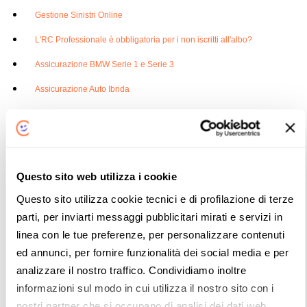
Gestione Sinistri Online
L'RC Professionale è obbligatoria per i non iscritti all'albo?
Assicurazione BMW Serie 1 e Serie 3
Assicurazione Auto Ibrida
Assicurazione Dacia Duster
Assicurazione Dodge Ram
Assicurazione Ford Mustang
Questo sito web utilizza i cookie
Assicurazione Auto e Legge 104
Questo sito utilizza cookie tecnici e di profilazione di terze
Assicurazione Furgone
parti, per inviarti messaggi pubblicitari mirati e servizi in
linea con le tue preferenze, per personalizzare contenuti
Assicurazione Jeep Renegade
ed annunci, per fornire funzionalità dei social media e per
Assicurazione Auto con la Banca
analizzare il nostro traffico. Condividiamo inoltre
Rc Auto familiare: cos'è
informazioni sul modo in cui utilizza il nostro sito con i
nostri partner che si occupano di analisi dei dati web,