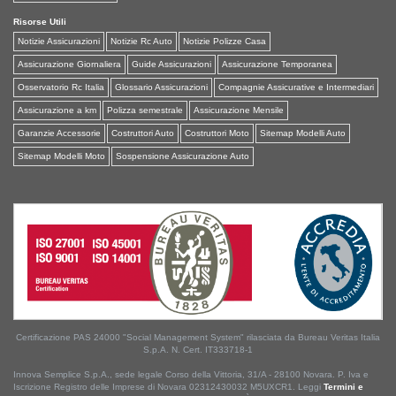
Risorse Utili
Notizie Assicurazioni
Notizie Rc Auto
Notizie Polizze Casa
Assicurazione Giornaliera
Guide Assicurazioni
Assicurazione Temporanea
Osservatorio Rc Italia
Glossario Assicurazioni
Compagnie Assicurative e Intermediari
Assicurazione a km
Polizza semestrale
Assicurazione Mensile
Garanzie Accessorie
Costruttori Auto
Costruttori Moto
Sitemap Modelli Auto
Sitemap Modelli Moto
Sospensione Assicurazione Auto
Certificazione PAS 24000 "Social Management System" rilasciata da Bureau Veritas Italia
S.p.A. N. Cert. IT333718-1
Innova Semplice S.p.A., sede legale Corso della Vittoria, 31/A - 28100 Novara. P. Iva e
Iscrizione Registro delle Imprese di Novara 02312430032 M5UXCR1. Leggi
Termini e